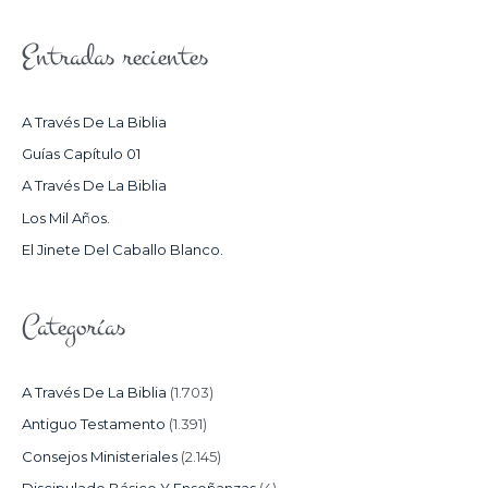
S
Entradas recientes
C
A
R
A Través De La Biblia
P
Guías Capítulo 01
O
A Través De La Biblia
R
Los Mil Años.
:
El Jinete Del Caballo Blanco.
Categorías
A Través De La Biblia
(1.703)
Antiguo Testamento
(1.391)
Consejos Ministeriales
(2.145)
Discipulado Básico Y Enseñanzas
(4)