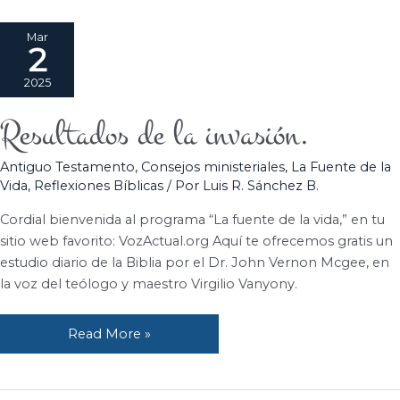
Mar
2
2025
Resultados de la invasión.
Resultados
de
Antiguo Testamento
,
Consejos ministeriales
,
La Fuente de la
la
Vida
,
Reflexiones Bíblicas
/ Por
Luis R. Sánchez B.
invasión.
Cordial bienvenida al programa “La fuente de la vida,” en tu
sitio web favorito: VozActual.org Aquí te ofrecemos gratis un
estudio diario de la Biblia por el Dr. John Vernon Mcgee, en
la voz del teólogo y maestro Virgilio Vanyony.
Read More »