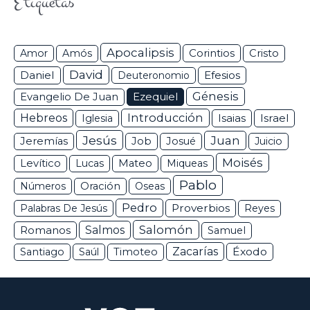
Etiquetas
Apocalipsis
Corintios
Amor
Amós
Cristo
David
Daniel
Efesios
Deuteronomio
Génesis
Ezequiel
Evangelio De Juan
Hebreos
Introducción
Isaias
Israel
Iglesia
Jesús
Juan
Jeremías
Job
Josué
Juicio
Moisés
Levítico
Lucas
Mateo
Miqueas
Pablo
Números
Oración
Oseas
Pedro
Proverbios
Palabras De Jesús
Reyes
Salomón
Romanos
Salmos
Samuel
Zacarías
Éxodo
Santiago
Saúl
Timoteo