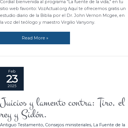
Cordial bienvenida al programa “La fuente de la vida,” en tu
sitio web favorito: VozActual.org Aquí te ofrecemos gratis un
estudio diario de la Biblia por el Dr. John Vernon Mcgee, en
la voz del teólogo y maestro Virgilio Vanyony.
Read More »
Feb
23
2025
Juicios y lamento contra: Tiro, el
Juicios
y
rey y Sidón.
lamento
contra:
Antiguo Testamento
,
Consejos ministeriales
,
La Fuente de la
Tiro,