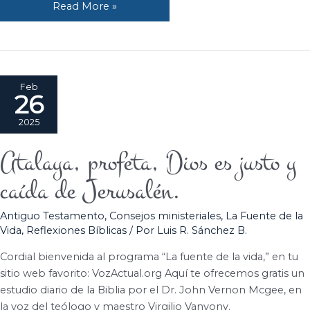
Read More »
Feb
26
2025
Atalaya, profeta, Dios es justo y
Atalaya,
profeta,
caída de Jerusalén.
Dios
es
Antiguo Testamento
,
Consejos ministeriales
,
La Fuente de la
justo
Vida
,
Reflexiones Bíblicas
/ Por
Luis R. Sánchez B.
y
caída
Cordial bienvenida al programa “La fuente de la vida,” en tu
de
sitio web favorito: VozActual.org Aquí te ofrecemos gratis un
Jerusalén.
estudio diario de la Biblia por el Dr. John Vernon Mcgee, en
la voz del teólogo y maestro Virgilio Vanyony.