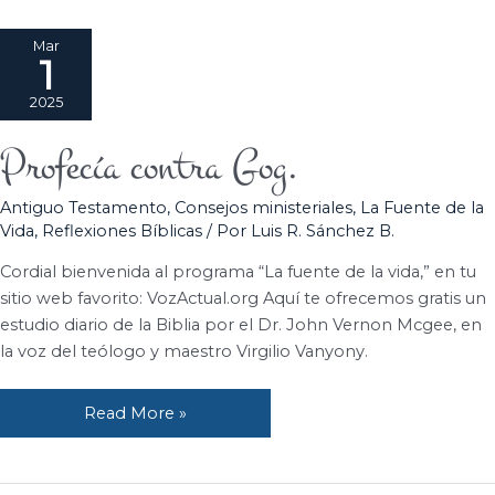
Mar
1
2025
Profecía contra Gog.
Profecía
contra
Antiguo Testamento
,
Consejos ministeriales
,
La Fuente de la
Gog.
Vida
,
Reflexiones Bíblicas
/ Por
Luis R. Sánchez B.
Cordial bienvenida al programa “La fuente de la vida,” en tu
sitio web favorito: VozActual.org Aquí te ofrecemos gratis un
estudio diario de la Biblia por el Dr. John Vernon Mcgee, en
la voz del teólogo y maestro Virgilio Vanyony.
Read More »