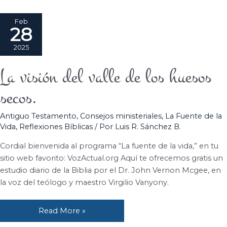
Feb
28
2025
La visión del valle de los huesos
La
visión
secos.
del
valle
Antiguo Testamento
,
Consejos ministeriales
,
La Fuente de la
de
Vida
,
Reflexiones Bíblicas
/ Por
Luis R. Sánchez B.
los
huesos
Cordial bienvenida al programa “La fuente de la vida,” en tu
secos.
sitio web favorito: VozActual.org Aquí te ofrecemos gratis un
estudio diario de la Biblia por el Dr. John Vernon Mcgee, en
la voz del teólogo y maestro Virgilio Vanyony.
Read More »