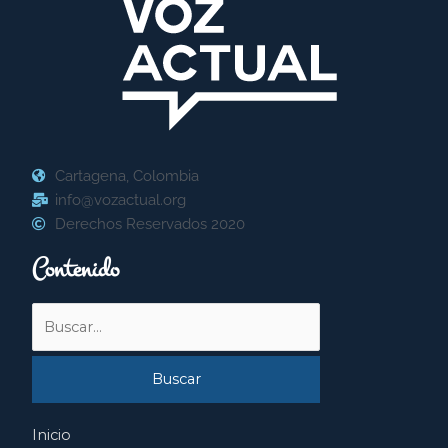
Cartagena, Colombia
info@vozactual.org
Derechos Reservados 2020
Contenido
Buscar
por:
Inicio