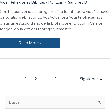
Vida
,
Reflexiones Bíblicas
/ Por
Luis R. Sánchez B.
el
rey
Cordial bienvenida al programa “La fuente de la vida,” a través
y
de tu sitio web favorito: VozActual.org Aquí te ofrecemos
Sidón.
gratis un estudio diario de la Biblia por el Dr. John Vernon
Mcgee, en la voz del teólogo y maestro
Read More »
1
2
…
5
Siguiente
→
B
U