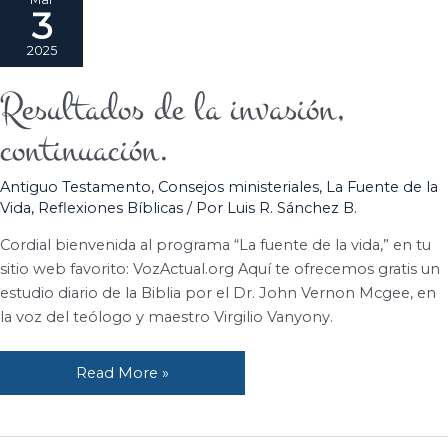
3
2025
Resultados de la invasión,
Resultados
de
continuación.
la
invasión,
Antiguo Testamento
,
Consejos ministeriales
,
La Fuente de la
continuación.
Vida
,
Reflexiones Bíblicas
/ Por
Luis R. Sánchez B.
Cordial bienvenida al programa “La fuente de la vida,” en tu
sitio web favorito: VozActual.org Aquí te ofrecemos gratis un
estudio diario de la Biblia por el Dr. John Vernon Mcgee, en
la voz del teólogo y maestro Virgilio Vanyony.
Read More »