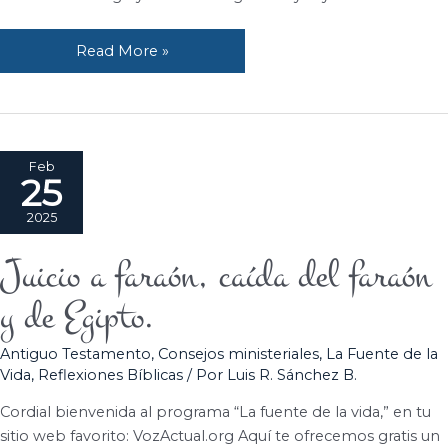
Read More »
Feb
25
2025
Juicio a faraón, caída del faraón
Juicio
a
y de Egipto.
faraón,
caída
Antiguo Testamento
,
Consejos ministeriales
,
La Fuente de la
del
Vida
,
Reflexiones Bíblicas
/ Por
Luis R. Sánchez B.
faraón
y
Cordial bienvenida al programa “La fuente de la vida,” en tu
de
sitio web favorito: VozActual.org Aquí te ofrecemos gratis un