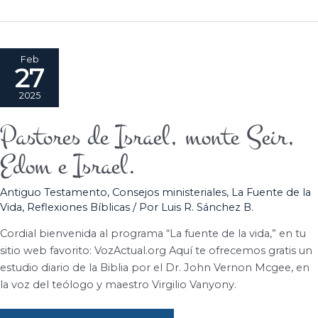
Feb
27
2025
Pastores de Israel, monte Seir,
Pastores
de
Edom e Israel.
Israel,
monte
Antiguo Testamento
,
Consejos ministeriales
,
La Fuente de la
Seir,
Vida
,
Reflexiones Bíblicas
/ Por
Luis R. Sánchez B.
Edom
e
Cordial bienvenida al programa “La fuente de la vida,” en tu
Israel.
sitio web favorito: VozActual.org Aquí te ofrecemos gratis un
estudio diario de la Biblia por el Dr. John Vernon Mcgee, en
la voz del teólogo y maestro Virgilio Vanyony.