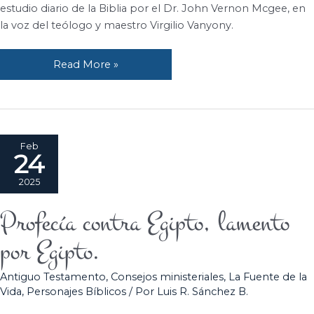
Egipto.
estudio diario de la Biblia por el Dr. John Vernon Mcgee, en
la voz del teólogo y maestro Virgilio Vanyony.
Read More »
Feb
24
2025
Profecía contra Egipto, lamento
Profecía
contra
por Egipto.
Egipto,
lamento
Antiguo Testamento
,
Consejos ministeriales
,
La Fuente de la
por
Vida
,
Personajes Bíblicos
/ Por
Luis R. Sánchez B.
Egipto.