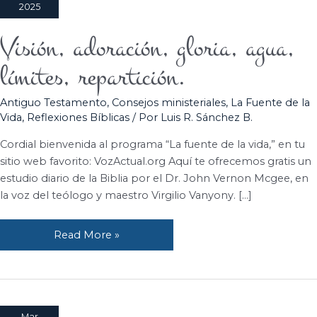
2025
Visión, adoración, gloria, agua,
Visión,
adoración,
límites, repartición.
gloria,
agua,
Antiguo Testamento
,
Consejos ministeriales
,
La Fuente de la
límites,
Vida
,
Reflexiones Bíblicas
/ Por
Luis R. Sánchez B.
repartición.
Cordial bienvenida al programa “La fuente de la vida,” en tu
sitio web favorito: VozActual.org Aquí te ofrecemos gratis un
estudio diario de la Biblia por el Dr. John Vernon Mcgee, en
la voz del teólogo y maestro Virgilio Vanyony. […]
Read More »
Mar