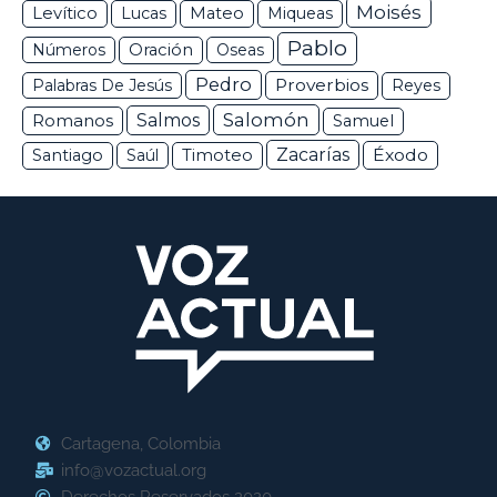
Moisés
Levítico
Lucas
Mateo
Miqueas
Pablo
Números
Oración
Oseas
Pedro
Proverbios
Palabras De Jesús
Reyes
Salomón
Romanos
Salmos
Samuel
Zacarías
Éxodo
Santiago
Saúl
Timoteo
Cartagena, Colombia
info@vozactual.org
Derechos Reservados 2020