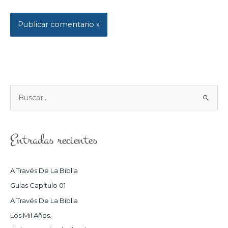
B
U
S
Entradas recientes
C
A
R
A Través De La Biblia
P
Guías Capítulo 01
O
A Través De La Biblia
R
Los Mil Años.
: