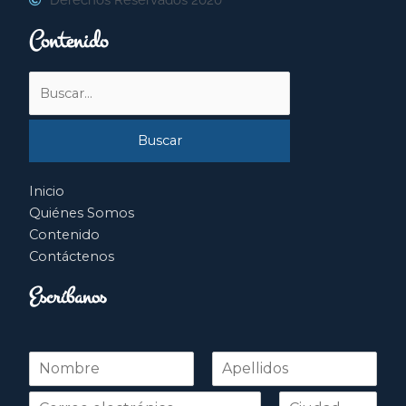
Contenido
Buscar
por:
Inicio
Quiénes Somos
Contenido
Contáctenos
Escríbanos
N
o
Nombre
Apellidos
m