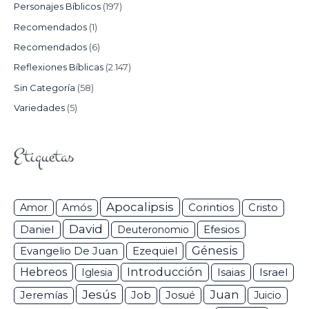
Personajes Bíblicos
(197)
Recomendados
(1)
Recomendados
(6)
Reflexiones Bíblicas
(2.147)
Sin Categoría
(58)
Variedades
(5)
Etiquetas
Apocalipsis
Corintios
Amor
Amós
Cristo
David
Daniel
Efesios
Deuteronomio
Génesis
Ezequiel
Evangelio De Juan
Hebreos
Introducción
Isaias
Israel
Iglesia
Jesús
Juan
Jeremías
Job
Josué
Juicio