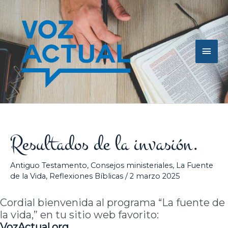
Ir
Men
al
contenido
princ
Resultados de la invasión.
Antiguo Testamento
,
Consejos ministeriales
,
La Fuente
de la Vida
,
Reflexiones Bíblicas
/
2 marzo 2025
Cordial bienvenida al programa “La fuente de
la vida,” en tu sitio web favorito:
VozActual.org