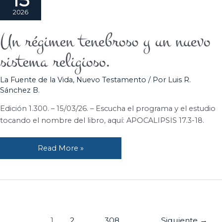
2026
Un régimen tenebroso y un nuevo
Un
régimen
sistema religioso.
tenebroso
y
La Fuente de la Vida
,
Nuevo Testamento
/ Por
Luis R.
un
Sánchez B.
nuevo
sistema
Edición 1.300. – 15/03/26. – Escucha el programa y el estudio
religioso.
tocando el nombre del libro, aquí: APOCALIPSIS 17.3-18.
Read More »
1
2
…
308
Siguiente
→