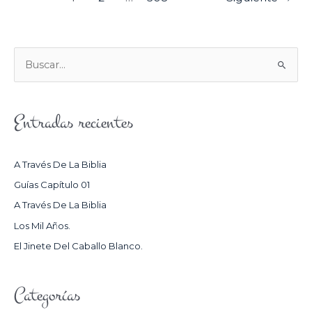
B
U
S
Entradas recientes
C
A
R
A Través De La Biblia
P
Guías Capítulo 01
O
A Través De La Biblia
R
Los Mil Años.
:
El Jinete Del Caballo Blanco.
Categorías