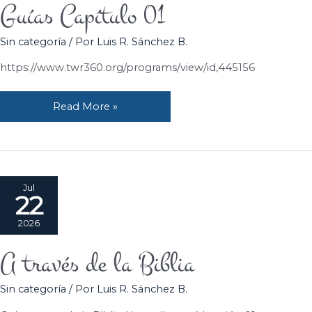
Guías Capítulo 01
Guías
Capítulo
Sin categoría
/ Por
Luis R. Sánchez B.
01
https://www.twr360.org/programs/view/id,445156
Read More »
Jul
22
2026
A través de la Biblia
A
través
Sin categoría
/ Por
Luis R. Sánchez B.
de
la