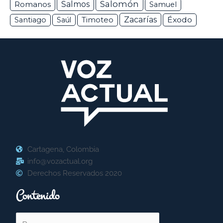
Salomón
Romanos
Salmos
Samuel
Zacarías
Éxodo
Santiago
Saúl
Timoteo
Cartagena, Colombia
info@vozactual.org
Derechos Reservados 2020
Contenido
Buscar