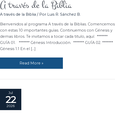
A través de la Biblia
A
través
A través de la Biblia
/ Por
Luis R. Sánchez B.
de
la
Bienvenidos al programa A través de la Biblias. Comencemos
Biblia
con estas 10 importantes guìas. Continuemos con Génesis y
demas libros. Te invitamos a tocar cada titulo, aquí: *******
GUÍA 01. ******* Génesis Introducción. ******* GUÍA 02. *******
Génesis 1.1 En el […]
Read More »
Jul
22
2026