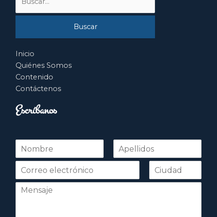
por:
Inicio
Quiénes Somos
Contenido
Contáctenos
Escríbanos
N
o
Nombre
Apellidos
m
b
r
e
*