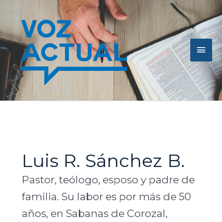
Ir
Men
al
contenido
princ
Luis R. Sánchez B.
Pastor, teólogo, esposo y padre de
familia. Su labor es por más de 50
años, en Sabanas de Corozal,