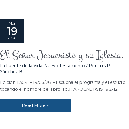
Mar
19
2026
El Señor Jesucristo y su Iglesia.
El
Señor
La Fuente de la Vida
,
Nuevo Testamento
/ Por
Luis R.
Jesucristo
Sánchez B.
y
su
Edición 1.304. – 19/03/26. – Escucha el programa y el estudio
Iglesia.
tocando el nombre del libro, aquí: APOCALIPSIS 19.2-12.
Read More »