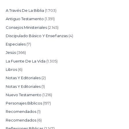
A Través De La Biblia
(1.703)
Antiguo Testamento
(1.391)
Consejos Ministeriales
(2.145)
Discipulado Básico Y Enseñanzas
(4)
Especiales
(7)
Jesús
(366)
La Fuente De La Vida
(1.305)
Libros
(6)
Notas Y Editoriales
(2)
Notas Y Editoriales
(1)
Nuevo Testamento
(1.216)
Personajes Bíblicos
(197)
Recomendados
(1)
Recomendados
(6)
Reflexiones Bíblicas
(2.147)