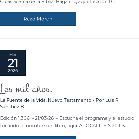
Guías acerca de la Biblia. Haga clic, aquí: Lección 01:
Biblia
Read More »
Mar
21
2026
Los mil años.
Los
mil
La Fuente de la Vida
,
Nuevo Testamento
/ Por
Luis R.
años.
Sánchez B.
Edición 1.306. – 21/03/26. – Escucha el programa y el estudio
tocando el nombre del libro, aquí: APOCALIPSIS 20.1-5.