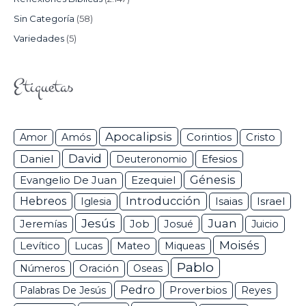
Sin Categoría
(58)
Variedades
(5)
Etiquetas
Apocalipsis
Corintios
Amor
Amós
Cristo
David
Daniel
Efesios
Deuteronomio
Génesis
Ezequiel
Evangelio De Juan
Hebreos
Introducción
Isaias
Israel
Iglesia
Jesús
Juan
Jeremías
Job
Josué
Juicio
Moisés
Levítico
Lucas
Mateo
Miqueas
Pablo
Números
Oración
Oseas
Pedro
Proverbios
Palabras De Jesús
Reyes