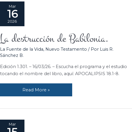
Mar
16
2026
La destrucción de Babilonia.
La
destrucción
La Fuente de la Vida
,
Nuevo Testamento
/ Por
Luis R.
de
Sánchez B.
Babilonia.
Edición 1.301. – 16/03/26. – Escucha el programa y el estudio
tocando el nombre del libro, aquí: APOCALIPSIS 18.1-8.
Read More »
Mar
15