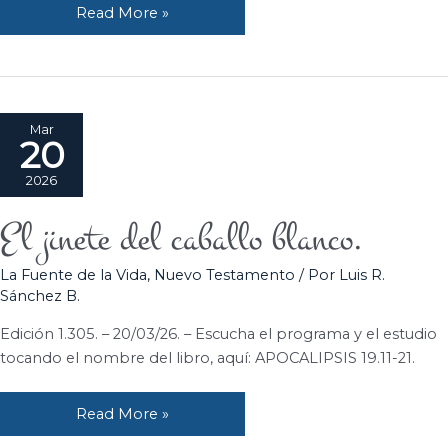
Read More »
Mar
20
2026
El jinete del caballo blanco.
El
jinete
La Fuente de la Vida
,
Nuevo Testamento
/ Por
Luis R.
del
Sánchez B.
caballo
blanco.
Edición 1.305. – 20/03/26. – Escucha el programa y el estudio
tocando el nombre del libro, aquí: APOCALIPSIS 19.11-21.
Read More »