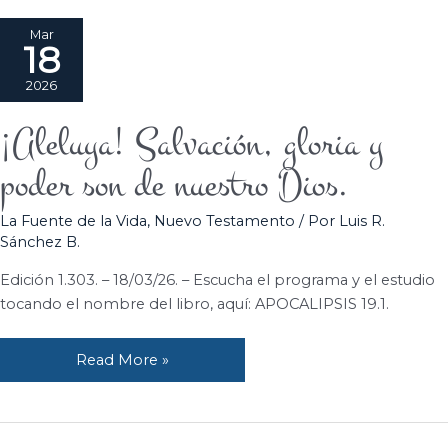
Mar
18
2026
¡Aleluya! Salvación, gloria y
¡Aleluya!
Salvación,
poder son de nuestro Dios.
gloria
y
La Fuente de la Vida
,
Nuevo Testamento
/ Por
Luis R.
poder
Sánchez B.
son
de
Edición 1.303. – 18/03/26. – Escucha el programa y el estudio
nuestro
tocando el nombre del libro, aquí: APOCALIPSIS 19.1.
Dios.
Read More »