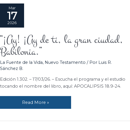
Mar
17
2026
“¡Ay! ¡Ay de ti, la gran ciudad,
“¡Ay!
¡Ay
Babilonia.”
de
ti,
La Fuente de la Vida
,
Nuevo Testamento
/ Por
Luis R.
la
Sánchez B.
gran
ciudad,
Edición 1.302. – 17/03/26. – Escucha el programa y el estudio
Babilonia.”
tocando el nombre del libro, aquí: APOCALIPSIS 18.9-24.
Read More »