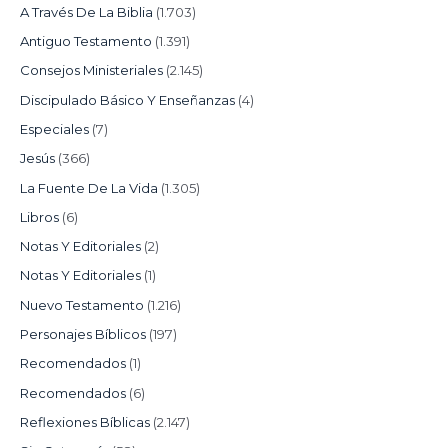
A Través De La Biblia
(1.703)
Antiguo Testamento
(1.391)
Consejos Ministeriales
(2.145)
Discipulado Básico Y Enseñanzas
(4)
Especiales
(7)
Jesús
(366)
La Fuente De La Vida
(1.305)
Libros
(6)
Notas Y Editoriales
(2)
Notas Y Editoriales
(1)
Nuevo Testamento
(1.216)
Personajes Bíblicos
(197)
Recomendados
(1)
Recomendados
(6)
Reflexiones Bíblicas
(2.147)