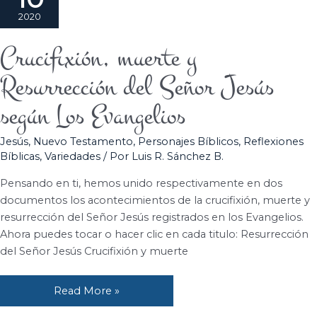
2020
Crucifixión, muerte y
Crucifixión,
muerte
Resurrección del Señor Jesús
y
Resurrección
según Los Evangelios
del
Señor
Jesús
,
Nuevo Testamento
,
Personajes Bíblicos
,
Reflexiones
Jesús
Bíblicas
,
Variedades
/ Por
Luis R. Sánchez B.
según
Pensando en ti, hemos unido respectivamente en dos
Los
documentos los acontecimientos de la crucifixión, muerte y
Evangelios
resurrección del Señor Jesús registrados en los Evangelios.
Ahora puedes tocar o hacer clic en cada titulo: Resurrección
del Señor Jesús Crucifixión y muerte
Read More »