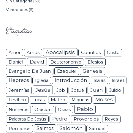
Sin Categoría
(58)
Variedades
(5)
Etiquetas
Apocalipsis
Corintios
Amor
Amós
Cristo
David
Daniel
Efesios
Deuteronomio
Génesis
Ezequiel
Evangelio De Juan
Hebreos
Introducción
Isaias
Israel
Iglesia
Jesús
Juan
Jeremías
Job
Josué
Juicio
Moisés
Levítico
Lucas
Mateo
Miqueas
Pablo
Números
Oración
Oseas
Pedro
Proverbios
Palabras De Jesús
Reyes
Salomón
Romanos
Salmos
Samuel