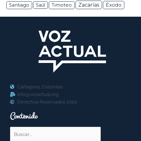
Zacarías
Éxodo
Santiago
Saúl
Timoteo
Cartagena, Colombia
info@vozactual.org
Derechos Reservados 2020
Contenido
Buscar
por: