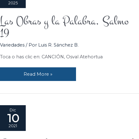
2025
Las Obras y la Palabra, Salmo
Las
Obras
19
y
la
Variedades
/ Por
Luis R. Sánchez B.
Palabra,
Salmo
Toca o has clic en: CANCIÓN, Osval Atehortua
19
Read More »
Dic
10
2021