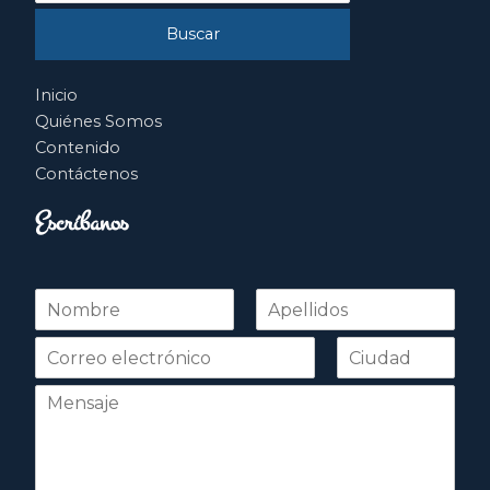
Inicio
Quiénes Somos
Contenido
Contáctenos
Escríbanos
N
o
Nombre
Apellidos
m
b
r
e
*