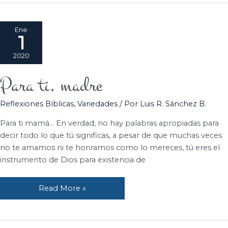
Ene
1
2020
Para ti, madre
Para
ti,
Reflexiones Bíblicas
,
Variedades
/ Por
Luis R. Sánchez B.
madre
Para ti mamá… En verdad, no hay palabras apropiadas para
decir todo lo que tú significas, a pesar de que muchas veces
no te amamos ni te honramos como lo mereces, tú eres el
instrumento de Dios para existencia de
Read More »