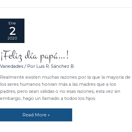
Ene
2
2020
¡Feliz día papá…!
¡Feliz
día
Variedades
/ Por
Luis R. Sánchez B.
papá…!
Realmente existen muchas razones por la que la mayoría de
los seres humanos honran más a las madres que a los
padres, pero sean válidas o no esas razones, esta vez sin
embargo, hago un llamado a todos los hijos
Read More »