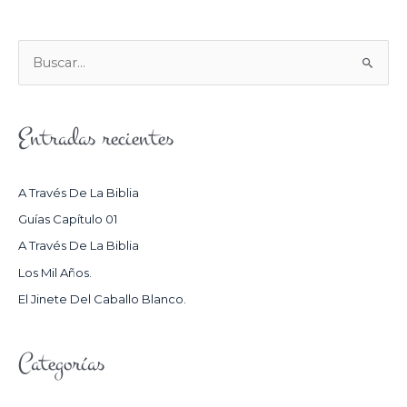
B
U
S
Entradas recientes
C
A
R
A Través De La Biblia
P
Guías Capítulo 01
O
A Través De La Biblia
R
Los Mil Años.
:
El Jinete Del Caballo Blanco.
Categorías