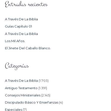
Entradas recientes
C
A
R
A Través De La Biblia
P
Guías Capítulo 01
O
A Través De La Biblia
R
Los Mil Años.
:
El Jinete Del Caballo Blanco.
Categorías
A Través De La Biblia
(1.703)
Antiguo Testamento
(1.391)
Consejos Ministeriales
(2.145)
Discipulado Básico Y Enseñanzas
(4)
Especiales
(7)