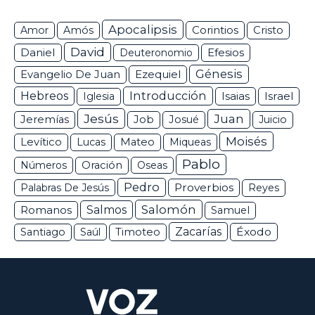
Apocalipsis
Corintios
Amor
Amós
Cristo
David
Daniel
Efesios
Deuteronomio
Génesis
Ezequiel
Evangelio De Juan
Hebreos
Introducción
Isaias
Israel
Iglesia
Jesús
Juan
Jeremías
Job
Josué
Juicio
Moisés
Levítico
Lucas
Mateo
Miqueas
Pablo
Números
Oración
Oseas
Pedro
Proverbios
Palabras De Jesús
Reyes
Salomón
Romanos
Salmos
Samuel
Zacarías
Éxodo
Santiago
Saúl
Timoteo