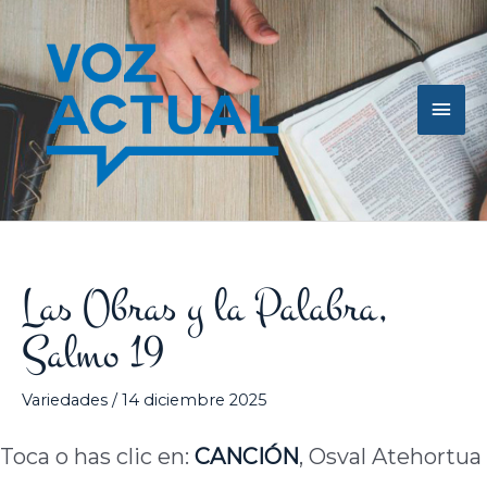
Ir
Men
al
contenido
princ
Las Obras y la Palabra,
Salmo 19
Variedades
/
14 diciembre 2025
Toca o has clic en:
CANCIÓN
, Osval Atehortua