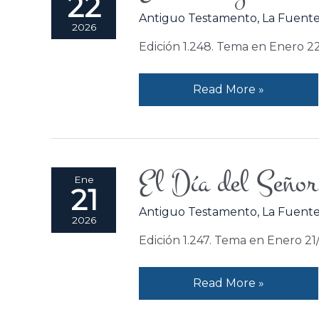
22
sol
Antiguo Testamento
,
La Fuente
de
2026
justicia.
Edición 1.248. Tema en Enero 2
Read More »
El Día del Señor
El
Ene
21
Día
Antiguo Testamento
,
La Fuente
del
2026
Señor
Edición 1.247. Tema en Enero 2
viene.
Read More »