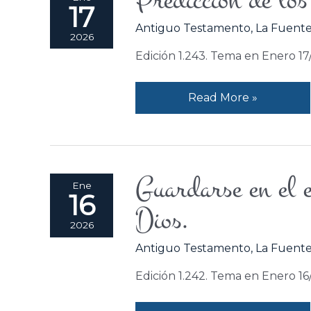
Predicción de los
17
de
Antiguo Testamento
,
La Fuente
los
2026
dos
Edición 1.243. Tema en Enero 17
mensajeros.
Read More »
Guardarse en el e
Guardarse
Ene
16
en
Dios.
el
2026
espíritu
Antiguo Testamento
,
La Fuente
para
no
Edición 1.242. Tema en Enero 1
ser
desleales