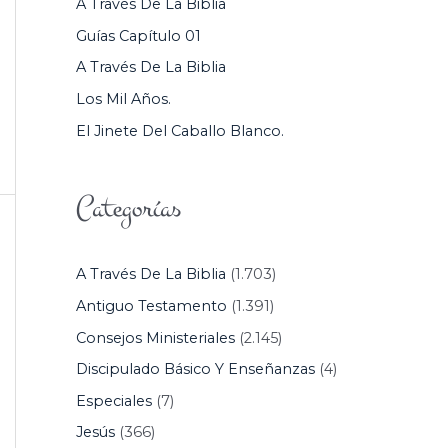
A Través De La Biblia
P
Guías Capítulo 01
O
A Través De La Biblia
R
Los Mil Años.
:
El Jinete Del Caballo Blanco.
Categorías
A Través De La Biblia
(1.703)
Antiguo Testamento
(1.391)
Consejos Ministeriales
(2.145)
Discipulado Básico Y Enseñanzas
(4)
Especiales
(7)
Jesús
(366)