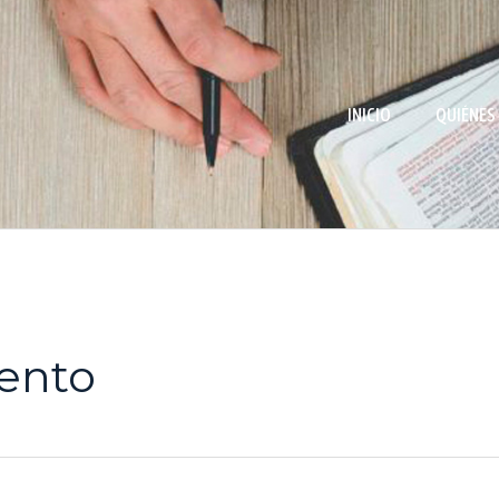
INICIO
QUIÉNES
ento
.