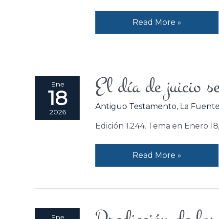
Read More »
El día de juicio s
El
Ene
18
día
Antiguo Testamento
,
La Fuente
de
2026
juicio
Edición 1.244. Tema en Enero 1
se
acerca.
Read More »
Predicción
Ene