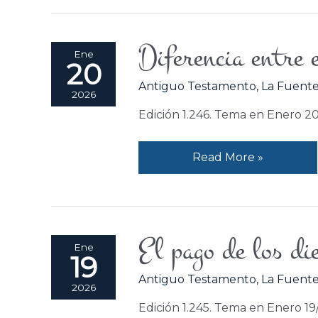
Diferencia entre e
Diferencia
Ene
20
entre
Antiguo Testamento
,
La Fuente
el
2026
justo
Edición 1.246. Tema en Enero 2
y
el
Read More »
malo.
El pago de los di
El
Ene
19
pago
Antiguo Testamento
,
La Fuente
de
2026
los
Edición 1.245. Tema en Enero 1
diezmos.