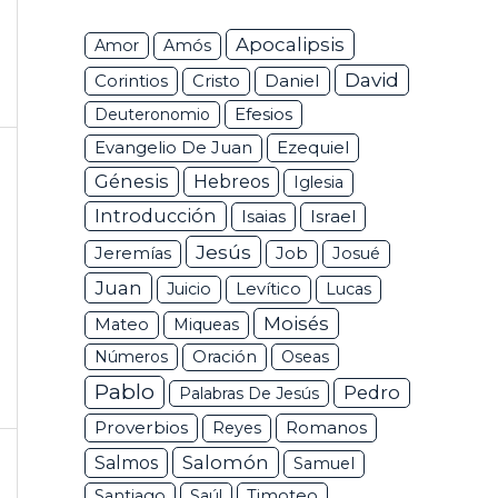
Apocalipsis
Amor
Amós
David
Corintios
Daniel
Cristo
Efesios
Deuteronomio
Ezequiel
Evangelio De Juan
Génesis
Hebreos
Iglesia
Introducción
Isaias
Israel
Jesús
Jeremías
Job
Josué
Juan
Juicio
Levítico
Lucas
Moisés
Mateo
Miqueas
Números
Oración
Oseas
Pablo
Pedro
Palabras De Jesús
Proverbios
Romanos
Reyes
Salomón
Salmos
Samuel
Santiago
Saúl
Timoteo