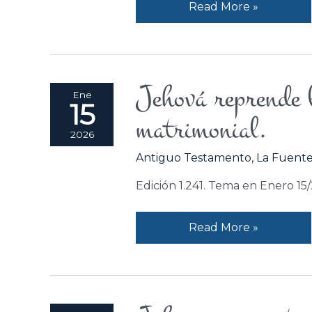
Read More »
a
Dios.
Jehová reprende l
Jehová
Ene
15
reprende
matrimonial.
la
2026
infidelidad;
Antiguo Testamento
,
La Fuente
romper
el
Edición 1.241. Tema en Enero 15
pacto
matrimonial.
Read More »
Jehová