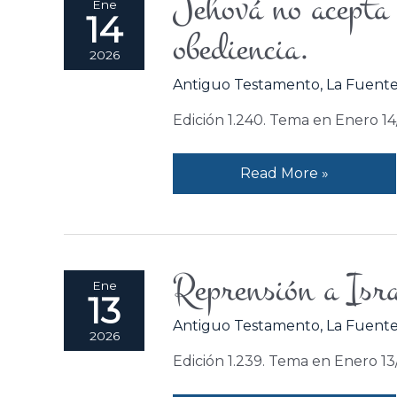
Jehová no acepta 
Ene
14
no
obediencia.
acepta
2026
la
Antiguo Testamento
,
La Fuente
ofrenda
por
Edición 1.240. Tema en Enero 1
falta
de
Read More »
obediencia.
Reprensión a Isra
Reprensión
Ene
13
a
Antiguo Testamento
,
La Fuente
Israel
2026
por
Edición 1.239. Tema en Enero 1
pecados
sociales.