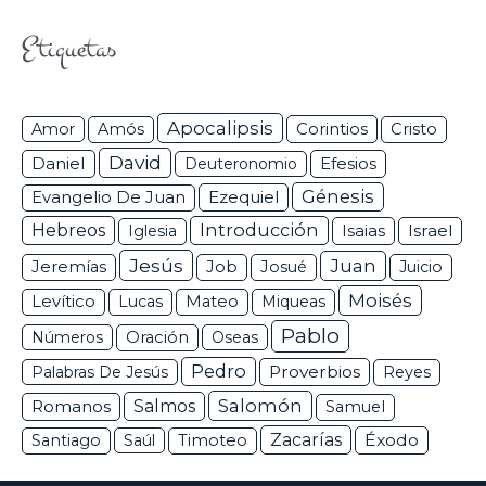
Etiquetas
Apocalipsis
Corintios
Amor
Amós
Cristo
David
Daniel
Efesios
Deuteronomio
Génesis
Ezequiel
Evangelio De Juan
Hebreos
Introducción
Isaias
Israel
Iglesia
Jesús
Juan
Jeremías
Job
Josué
Juicio
Moisés
Levítico
Lucas
Mateo
Miqueas
Pablo
Números
Oración
Oseas
Pedro
Proverbios
Palabras De Jesús
Reyes
Salomón
Romanos
Salmos
Samuel
Zacarías
Éxodo
Santiago
Saúl
Timoteo