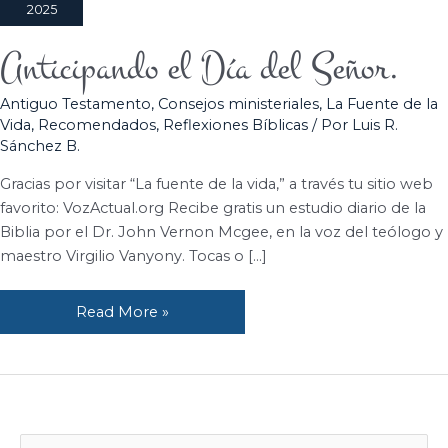
2025
Anticipando el Día del Señor.
Anticipando
el
Antiguo Testamento
,
Consejos ministeriales
,
La Fuente de la
Día
Vida
,
Recomendados
,
Reflexiones Bíblicas
/ Por
Luis R.
del
Sánchez B.
Señor.
Gracias por visitar “La fuente de la vida,” a través tu sitio web
favorito: VozActual.org Recibe gratis un estudio diario de la
Biblia por el Dr. John Vernon Mcgee, en la voz del teólogo y
maestro Virgilio Vanyony. Tocas o […]
Read More »