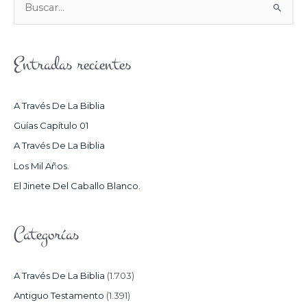
B
U
S
Entradas recientes
C
A
R
A Través De La Biblia
P
Guías Capítulo 01
O
A Través De La Biblia
R
Los Mil Años.
:
El Jinete Del Caballo Blanco.
Categorías
A Través De La Biblia
(1.703)
Antiguo Testamento
(1.391)