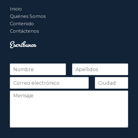
Inicio
Quiénes Somos
Contenido
Contáctenos
Escríbanos
N
o
Nombre
Apellidos
m
b
r
e
*