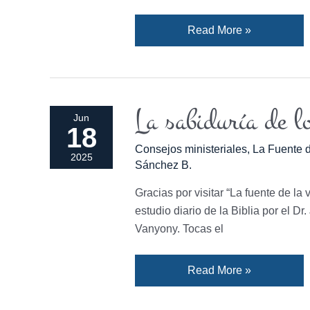
Read More »
La sabiduría de lo
La
Jun
18
sabiduría
Consejos ministeriales
,
La Fuente d
de
2025
Sánchez B.
lo
alto.
Gracias por visitar “La fuente de la 
estudio diario de la Biblia por el D
Vanyony. Tocas el
Read More »