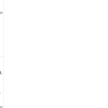
un
n
.
un