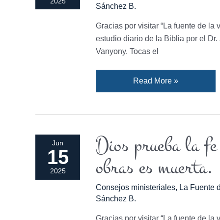
2025
Sánchez B.
Gracias por visitar “La fuente de la 
estudio diario de la Biblia por el D
Vanyony. Tocas el
Read More »
Dios prueba la fe
Dios
Jun
15
prueba
obras es muerta.
la
2025
fe
Consejos ministeriales
,
La Fuente d
por
Sánchez B.
las
buenas
Gracias por visitar “La fuente de la 