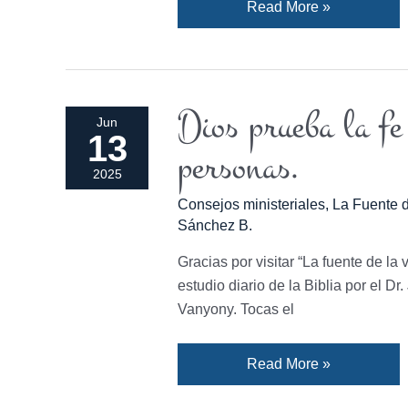
Read More »
Dios prueba la fe 
Dios
Jun
13
prueba
personas.
la
2025
fe
Consejos ministeriales
,
La Fuente d
por
Sánchez B.
la
actitud
Gracias por visitar “La fuente de la 
y
estudio diario de la Biblia por el D
acción
Vanyony. Tocas el
hacía
las
Read More »
personas.