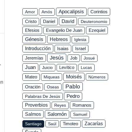
Apocalipsis
Corintios
Amor
Amós
David
Daniel
Cristo
Deuteronomio
Efesios
Ezequiel
Evangelio De Juan
Génesis
Hebreos
Iglesia
Introducción
Isaias
Israel
Jesús
Jeremías
Job
Josué
.
Juan
Juicio
Levítico
Lucas
Moisés
Mateo
Miqueas
Números
un
Pablo
Oración
Oseas
Pedro
Palabras De Jesús
Proverbios
Romanos
Reyes
Salomón
Salmos
Samuel
Zacarías
Santiago
Saúl
Timoteo