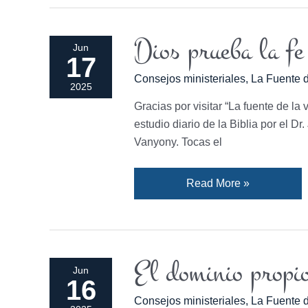
Dios prueba la fe
Dios
Jun
17
prueba
Consejos ministeriales
,
La Fuente d
la
2025
fe
Gracias por visitar “La fuente de la 
por
estudio diario de la Biblia por el D
el
Vanyony. Tocas el
dominio
de
Read More »
la
lengua.
El dominio propi
El
Jun
16
dominio
Consejos ministeriales
,
La Fuente d
propio.