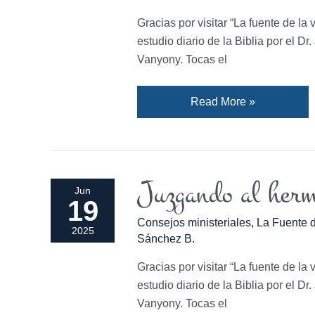
abusan
Gracias por visitar “La fuente de la 
de
estudio diario de la Biblia por el D
su
Vanyony. Tocas el
poder.
Read More »
Juzgando al her
Juzgando
Jun
19
al
Consejos ministeriales
,
La Fuente d
hermano.
2025
Sánchez B.
Gracias por visitar “La fuente de la 
estudio diario de la Biblia por el D
Vanyony. Tocas el