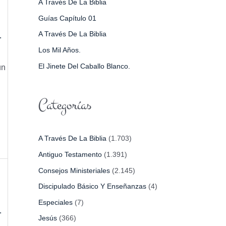
A Través De La Biblia
P
Guías Capítulo 01
O
A Través De La Biblia
.
R
Los Mil Años.
:
El Jinete Del Caballo Blanco.
un
Categorías
A Través De La Biblia
(1.703)
Antiguo Testamento
(1.391)
Consejos Ministeriales
(2.145)
Discipulado Básico Y Enseñanzas
(4)
Especiales
(7)
.
Jesús
(366)