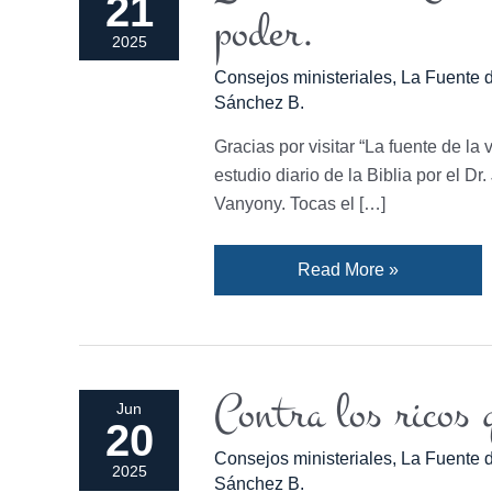
21
venida
poder.
de
2025
Cristo
Consejos ministeriales
,
La Fuente d
y
Sánchez B.
la
oración
Gracias por visitar “La fuente de la 
del
estudio diario de la Biblia por el D
justo
Vanyony. Tocas el […]
tiene
poder.
Read More »
Contra los ricos 
Contra
Jun
20
los
Consejos ministeriales
,
La Fuente d
ricos
2025
Sánchez B.
que