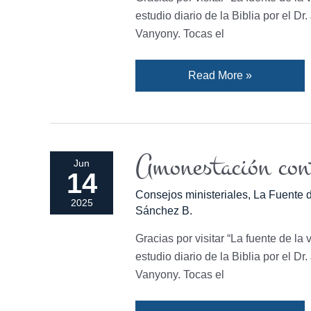
obras
estudio diario de la Biblia por el D
y
Vanyony. Tocas el
La
fe
Read More »
sin
obras
es
muerta.
Amonestación con
Amonestación
Jun
14
contra
Consejos ministeriales
,
La Fuente d
la
2025
Sánchez B.
parcialidad.
Gracias por visitar “La fuente de la 
estudio diario de la Biblia por el D
Vanyony. Tocas el