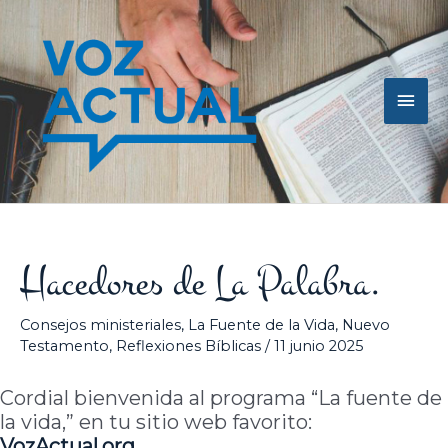
Ir
Men
al
contenido
princ
Hacedores de La Palabra.
Consejos ministeriales
,
La Fuente de la Vida
,
Nuevo
Testamento
,
Reflexiones Bíblicas
/
11 junio 2025
Cordial bienvenida al programa “La fuente de
la vida,” en tu sitio web favorito:
VozActual.org