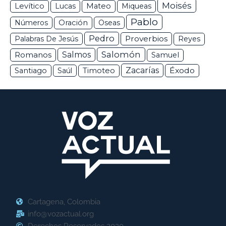
Moisés
Levítico
Lucas
Mateo
Miqueas
Pablo
Números
Oración
Oseas
Pedro
Proverbios
Palabras De Jesús
Reyes
Salomón
Romanos
Salmos
Samuel
Zacarías
Éxodo
Santiago
Saúl
Timoteo
Cartagena, Colombia
info@vozactual.org
Derechos Reservados 2020