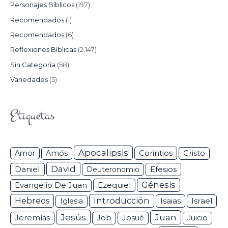
Personajes Bíblicos
(197)
Recomendados
(1)
Recomendados
(6)
Reflexiones Bíblicas
(2.147)
Sin Categoría
(58)
Variedades
(5)
Etiquetas
Apocalipsis
Corintios
Amor
Amós
Cristo
David
Daniel
Efesios
Deuteronomio
Génesis
Ezequiel
Evangelio De Juan
Hebreos
Introducción
Isaias
Israel
Iglesia
Jesús
Juan
Jeremías
Job
Josué
Juicio