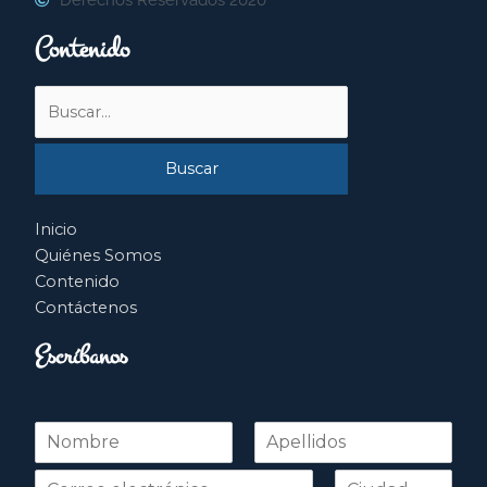
Contenido
Buscar
por:
Inicio
Quiénes Somos
Contenido
Contáctenos
Escríbanos
N
o
Nombre
Apellidos
m