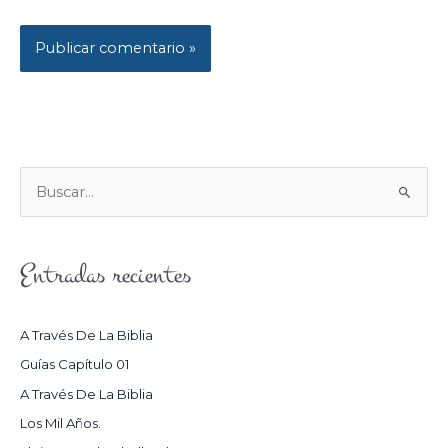
B
U
S
Entradas recientes
C
A
R
A Través De La Biblia
P
Guías Capítulo 01
O
A Través De La Biblia
R
Los Mil Años.
: