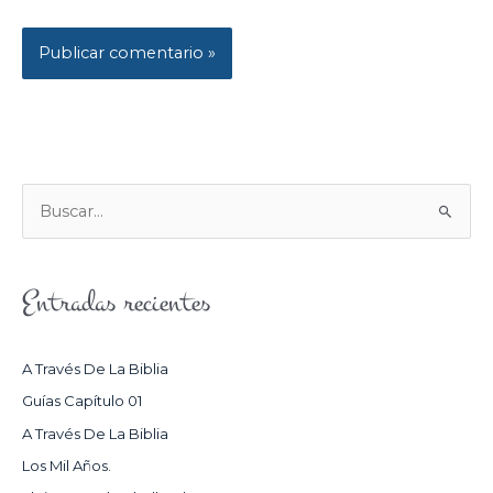
B
U
S
Entradas recientes
C
A
R
A Través De La Biblia
P
Guías Capítulo 01
O
A Través De La Biblia
R
Los Mil Años.
: