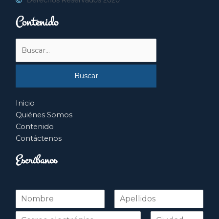
Contenido
Buscar
por:
Inicio
Quiénes Somos
Contenido
Contáctenos
Escríbanos
N
o
Nombre
Apellidos
m