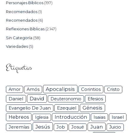
Personajes Bíblicos
(197)
Recomendados
(1)
Recomendados
(6)
Reflexiones Bíblicas
(2.147)
Sin Categoría
(58)
Variedades
(5)
Etiquetas
Apocalipsis
Corintios
Amor
Amós
Cristo
David
Daniel
Efesios
Deuteronomio
Génesis
Ezequiel
Evangelio De Juan
Hebreos
Introducción
Isaias
Israel
Iglesia
Jesús
Juan
Jeremías
Job
Josué
Juicio