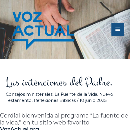
Ir
Men
al
contenido
princ
Las intenciones del Padre.
Consejos ministeriales
,
La Fuente de la Vida
,
Nuevo
Testamento
,
Reflexiones Bíblicas
/
10 junio 2025
Cordial bienvenida al programa “La fuente de
la vida,” en tu sitio web favorito:
VozActual.org