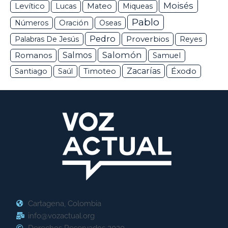
Moisés
Levítico
Lucas
Mateo
Miqueas
Pablo
Números
Oración
Oseas
Pedro
Proverbios
Palabras De Jesús
Reyes
Salomón
Romanos
Salmos
Samuel
Zacarías
Éxodo
Santiago
Saúl
Timoteo
Cartagena, Colombia
info@vozactual.org
Derechos Reservados 2020