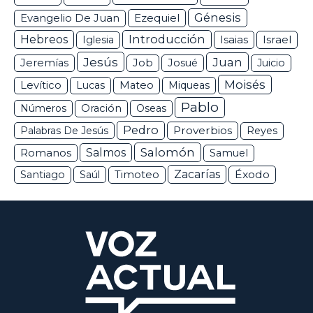
Génesis
Ezequiel
Evangelio De Juan
Hebreos
Introducción
Isaias
Israel
Iglesia
Jesús
Juan
Jeremías
Job
Josué
Juicio
Moisés
Levítico
Lucas
Mateo
Miqueas
Pablo
Números
Oración
Oseas
Pedro
Proverbios
Palabras De Jesús
Reyes
Salomón
Romanos
Salmos
Samuel
Zacarías
Éxodo
Santiago
Saúl
Timoteo