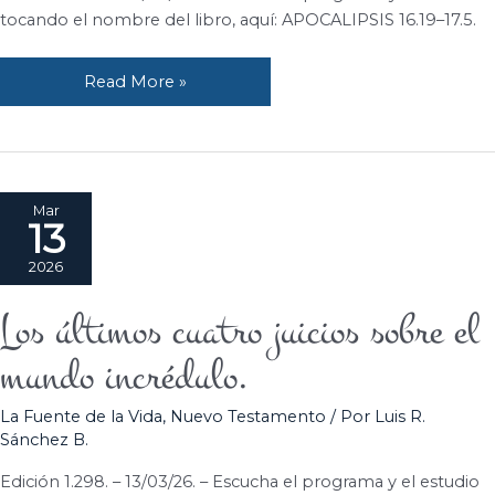
tocando el nombre del libro, aquí: APOCALIPSIS 16.19–17.5.
Read More »
Mar
13
2026
Los últimos cuatro juicios sobre el
Los
últimos
mundo incrédulo.
cuatro
juicios
La Fuente de la Vida
,
Nuevo Testamento
/ Por
Luis R.
sobre
Sánchez B.
el
mundo
Edición 1.298. – 13/03/26. – Escucha el programa y el estudio