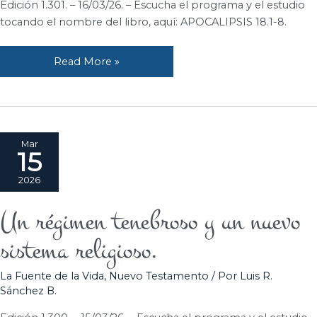
Edición 1.301. – 16/03/26. – Escucha el programa y el estudio
tocando el nombre del libro, aquí: APOCALIPSIS 18.1-8.
Read More »
Mar
15
2026
Un régimen tenebroso y un nuevo
Un
régimen
sistema religioso.
tenebroso
y
La Fuente de la Vida
,
Nuevo Testamento
/ Por
Luis R.
un
Sánchez B.
nuevo
sistema