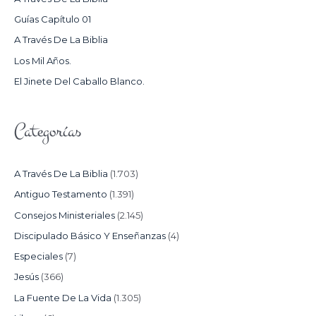
P
Guías Capítulo 01
O
A Través De La Biblia
R
Los Mil Años.
:
El Jinete Del Caballo Blanco.
Categorías
A Través De La Biblia
(1.703)
Antiguo Testamento
(1.391)
Consejos Ministeriales
(2.145)
Discipulado Básico Y Enseñanzas
(4)
Especiales
(7)
Jesús
(366)
La Fuente De La Vida
(1.305)