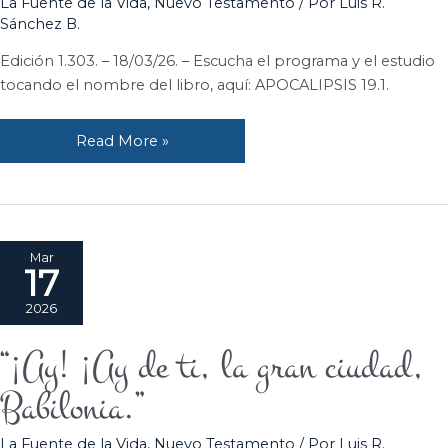
La Fuente de la Vida
,
Nuevo Testamento
/ Por
Luis R.
poder
Sánchez B.
son
de
Edición 1.303. – 18/03/26. – Escucha el programa y el estudio
nuestro
tocando el nombre del libro, aquí: APOCALIPSIS 19.1.
Dios.
Read More »
Mar
17
2026
“¡Ay! ¡Ay de ti, la gran ciudad,
“¡Ay!
¡Ay
Babilonia.”
de
ti,
La Fuente de la Vida
,
Nuevo Testamento
/ Por
Luis R.