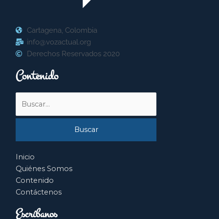
Cartagena, Colombia
info@vozactual.org
Derechos Reservados 2020
Contenido
Buscar
por:
Inicio
Quiénes Somos
Contenido
Contáctenos
Escríbanos