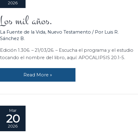
2026
Los mil años.
Los
mil
La Fuente de la Vida
,
Nuevo Testamento
/ Por
Luis R.
años.
Sánchez B.
Edición 1.306. – 21/03/26. – Escucha el programa y el estudio
tocando el nombre del libro, aquí: APOCALIPSIS 20.1-5.
Read More »
Mar
20
2026