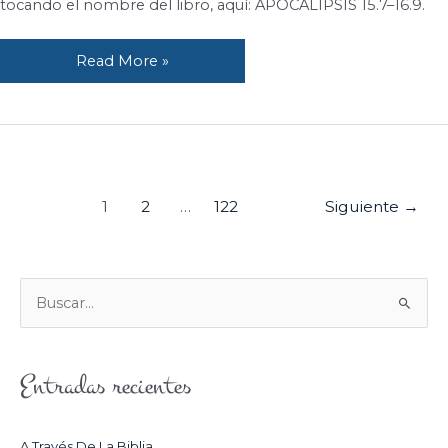
ira
tocando el nombre del libro, aquí: APOCALIPSIS 15.7–16.9.
de
Dios.
Read More »
1
2
…
122
Siguiente
→
B
U
S
Entradas recientes
C
A
R
A Través De La Biblia