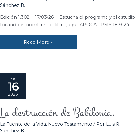
la
Sánchez B.
gran
ciudad,
Edición 1.302. – 17/03/26. – Escucha el programa y el estudio
Babilonia.”
tocando el nombre del libro, aquí: APOCALIPSIS 18.9-24.
Read More »
Mar
16
2026
La destrucción de Babilonia.
La
destrucción
La Fuente de la Vida
,
Nuevo Testamento
/ Por
Luis R.
de
Sánchez B.
Babilonia.