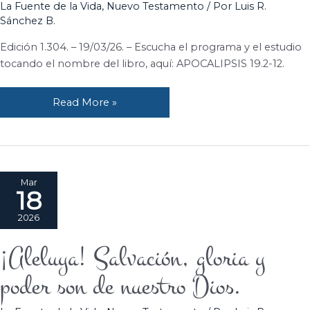
La Fuente de la Vida
,
Nuevo Testamento
/ Por
Luis R.
Jesucristo
Sánchez B.
y
su
Edición 1.304. – 19/03/26. – Escucha el programa y el estudio
Iglesia.
tocando el nombre del libro, aquí: APOCALIPSIS 19.2-12.
Read More »
Mar
18
2026
¡Aleluya! Salvación, gloria y
¡Aleluya!
Salvación,
poder son de nuestro Dios.
gloria
y