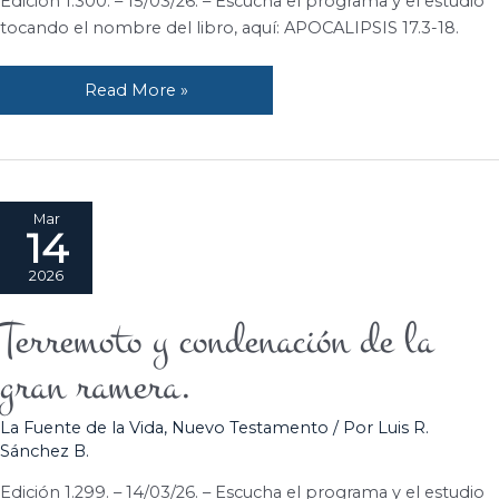
Edición 1.300. – 15/03/26. – Escucha el programa y el estudio
religioso.
tocando el nombre del libro, aquí: APOCALIPSIS 17.3-18.
Read More »
Mar
14
2026
Terremoto y condenación de la
Terremoto
y
gran ramera.
condenación
de
La Fuente de la Vida
,
Nuevo Testamento
/ Por
Luis R.
la
Sánchez B.
gran
ramera.
Edición 1.299. – 14/03/26. – Escucha el programa y el estudio