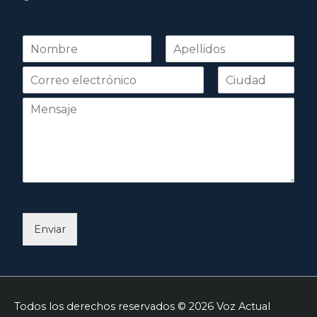
N
o
Nombre
Apellidos
m
b
r
e
*
Enviar
Todos los derechos reservados © 2026
Voz Actual