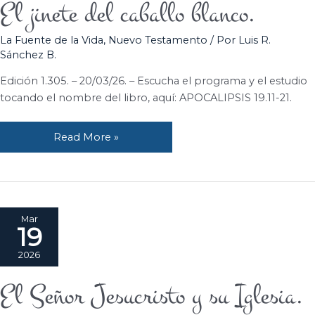
El jinete del caballo blanco.
El
jinete
La Fuente de la Vida
,
Nuevo Testamento
/ Por
Luis R.
del
Sánchez B.
caballo
blanco.
Edición 1.305. – 20/03/26. – Escucha el programa y el estudio
tocando el nombre del libro, aquí: APOCALIPSIS 19.11-21.
Read More »
Mar
19
2026
El Señor Jesucristo y su Iglesia.
El
Señor