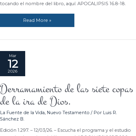
incrédulo.
tocando el nombre del libro, aquí: APOCALIPSIS 16.8-18.
Read More »
Mar
12
2026
Derramamiento de las siete copas
Derramamiento
de
de la ira de Dios.
las
siete
La Fuente de la Vida
,
Nuevo Testamento
/ Por
Luis R.
copas
Sánchez B.
de
la
Edición 1.297. – 12/03/26. – Escucha el programa y el estudio