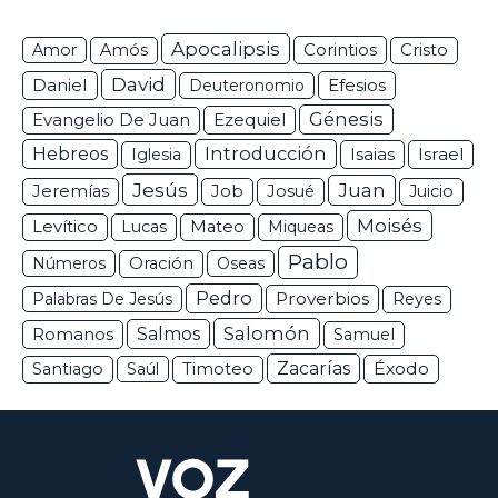
Apocalipsis
Corintios
Amor
Amós
Cristo
David
Daniel
Efesios
Deuteronomio
Génesis
Ezequiel
Evangelio De Juan
Hebreos
Introducción
Isaias
Israel
Iglesia
Jesús
Juan
Jeremías
Job
Josué
Juicio
Moisés
Levítico
Lucas
Mateo
Miqueas
Pablo
Números
Oración
Oseas
Pedro
Proverbios
Palabras De Jesús
Reyes
Salomón
Romanos
Salmos
Samuel
Zacarías
Éxodo
Santiago
Saúl
Timoteo