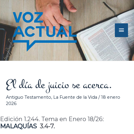
Ir
Men
al
contenido
princ
El día de juicio se acerca.
Antiguo Testamento
,
La Fuente de la Vida
/
18 enero
2026
Edición 1.244. Tema en Enero 18/26:
MALAQUÍAS
3.4-7.