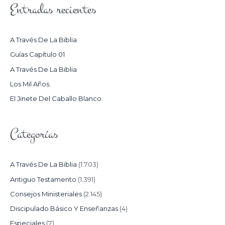
Entradas recientes
C
A
R
A Través De La Biblia
P
Guías Capítulo 01
O
A Través De La Biblia
R
Los Mil Años.
:
El Jinete Del Caballo Blanco.
Categorías
A Través De La Biblia
(1.703)
Antiguo Testamento
(1.391)
Consejos Ministeriales
(2.145)
Discipulado Básico Y Enseñanzas
(4)
Especiales
(7)