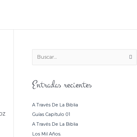
BUSCAR
S SOMOS
CONTENIDO
CONTÁCTENOS
B
U
S
Entradas recientes
C
A
R
A Través De La Biblia
P
oz
Guías Capítulo 01
O
A Través De La Biblia
R
Los Mil Años.
: