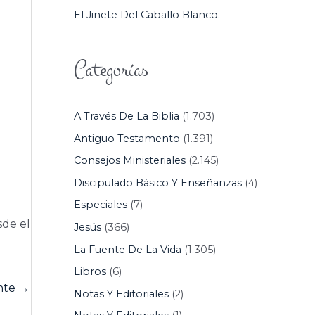
El Jinete Del Caballo Blanco.
Categorías
A Través De La Biblia
(1.703)
Antiguo Testamento
(1.391)
Consejos Ministeriales
(2.145)
Discipulado Básico Y Enseñanzas
(4)
Especiales
(7)
sde el
Jesús
(366)
La Fuente De La Vida
(1.305)
Libros
(6)
ente
→
Notas Y Editoriales
(2)