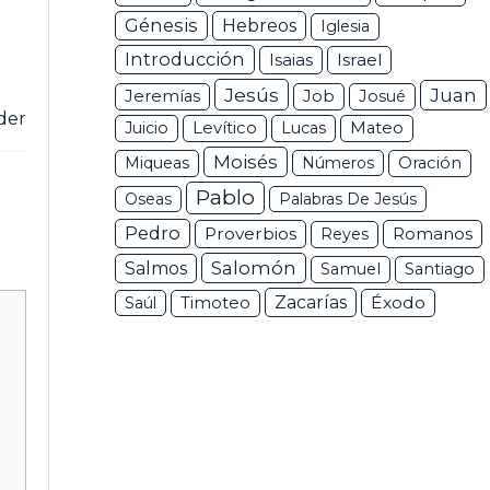
Génesis
Hebreos
Iglesia
Introducción
Isaias
Israel
Jesús
Juan
Jeremías
Job
Josué
der
Juicio
Levítico
Lucas
Mateo
Moisés
Miqueas
Números
Oración
Pablo
Oseas
Palabras De Jesús
Pedro
Proverbios
Romanos
Reyes
Salomón
Salmos
Samuel
Santiago
Zacarías
Éxodo
Saúl
Timoteo