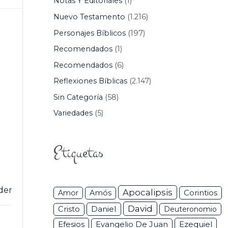
Notas Y Editoriales
(1)
Nuevo Testamento
(1.216)
Personajes Bíblicos
(197)
Recomendados
(1)
Recomendados
(6)
Reflexiones Bíblicas
(2.147)
Sin Categoría
(58)
Variedades
(5)
Etiquetas
der
Apocalipsis
Corintios
Amor
Amós
David
Daniel
Cristo
Deuteronomio
Efesios
Ezequiel
Evangelio De Juan