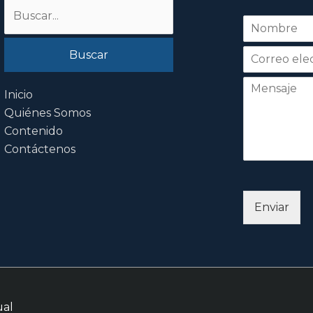
Buscar
N
por:
o
Nombre
m
b
r
e
Inicio
*
Quiénes Somos
Contenido
Contáctenos
Enviar
ual