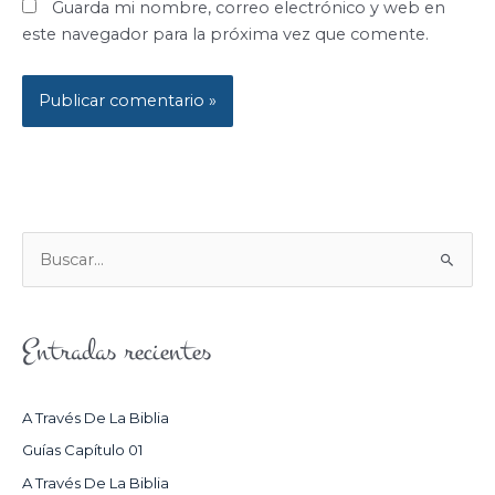
Guarda mi nombre, correo electrónico y web en
este navegador para la próxima vez que comente.
B
U
S
Entradas recientes
C
A
R
A Través De La Biblia
P
Guías Capítulo 01
O
A Través De La Biblia
R