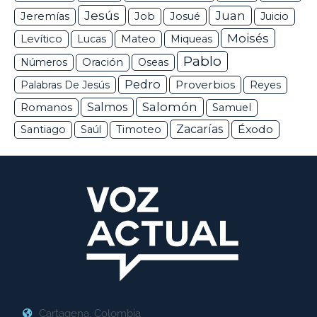
Jesús
Juan
Jeremías
Job
Josué
Juicio
Moisés
Levítico
Lucas
Mateo
Miqueas
Pablo
Números
Oración
Oseas
Pedro
Proverbios
Palabras De Jesús
Reyes
Salomón
Romanos
Salmos
Samuel
Zacarías
Éxodo
Santiago
Saúl
Timoteo
Cartagena, Colombia