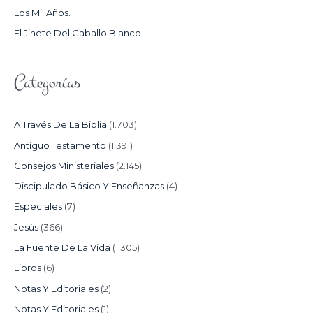
Los Mil Años.
:
El Jinete Del Caballo Blanco.
Categorías
A Través De La Biblia
(1.703)
Antiguo Testamento
(1.391)
Consejos Ministeriales
(2.145)
Discipulado Básico Y Enseñanzas
(4)
Especiales
(7)
Jesús
(366)
La Fuente De La Vida
(1.305)
Libros
(6)
Notas Y Editoriales
(2)
Notas Y Editoriales
(1)