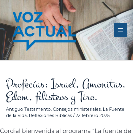
Ir
Men
al
contenido
princ
Profecías: Israel, Amonitas,
Edom, filisteos y Tiro.
Antiguo Testamento
,
Consejos ministeriales
,
La Fuente
de la Vida
,
Reflexiones Bíblicas
/
22 febrero 2025
Cordial bienvenida al programa “La fuente de