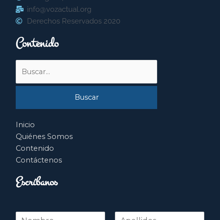
info@vozactual.org
Derechos Reservados 2020
Contenido
Buscar
por:
Inicio
Quiénes Somos
Contenido
Contáctenos
Escríbanos
N