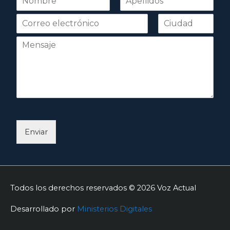
o
Nombre
Apellidos
m
b
r
e
*
Enviar
Todos los derechos reservados © 2026
Voz Actual
Desarrollado por
Ministerios Digitales