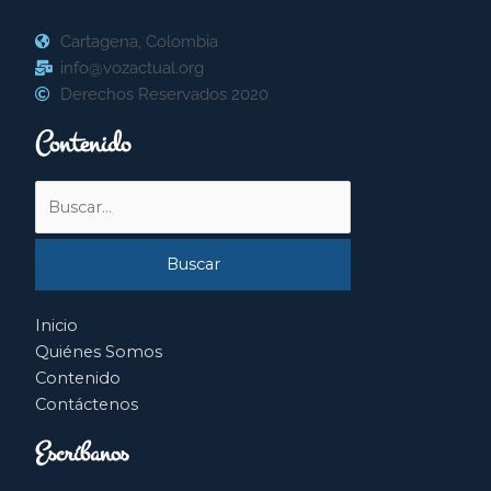
Cartagena, Colombia
info@vozactual.org
Derechos Reservados 2020
Contenido
Buscar
por:
Inicio
Quiénes Somos
Contenido
Contáctenos
Escríbanos