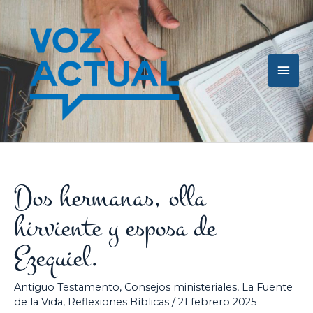
Ir
Men
al
contenido
princ
Dos hermanas, olla
hirviente y esposa de
Ezequiel.
Antiguo Testamento
,
Consejos ministeriales
,
La Fuente
de la Vida
,
Reflexiones Bíblicas
/
21 febrero 2025