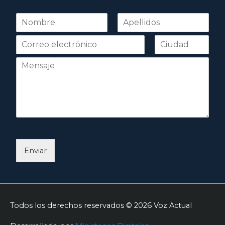
N
o
Nombre
Apellidos
m
b
r
e
*
Enviar
Todos los derechos reservados © 2026
Voz Actual