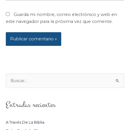
Guarda mi nombre, correo electrónico y web en
este navegador para la próxima vez que comente.
B
U
S
Entradas recientes
C
A
R
A Través De La Biblia
P