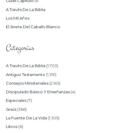
Guías Capítulo 01
O
A Través De La Biblia
R
Los Mil Años.
:
El Jinete Del Caballo Blanco.
Categorías
A Través De La Biblia
(1.703)
Antiguo Testamento
(1.391)
Consejos Ministeriales
(2.145)
Discipulado Básico Y Enseñanzas
(4)
Especiales
(7)
Jesús
(366)
La Fuente De La Vida
(1.305)
Libros
(6)