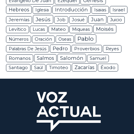
Génesis
Ezequiel
Evangelio De Juan
Hebreos
Introducción
Isaias
Israel
Iglesia
Jesús
Juan
Jeremías
Job
Josué
Juicio
Moisés
Levítico
Lucas
Mateo
Miqueas
Pablo
Números
Oración
Oseas
Pedro
Proverbios
Palabras De Jesús
Reyes
Salomón
Romanos
Salmos
Samuel
Zacarías
Éxodo
Santiago
Saúl
Timoteo