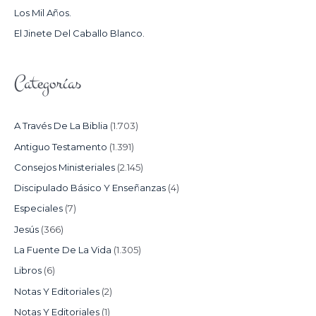
Los Mil Años.
:
El Jinete Del Caballo Blanco.
Categorías
A Través De La Biblia
(1.703)
Antiguo Testamento
(1.391)
Consejos Ministeriales
(2.145)
Discipulado Básico Y Enseñanzas
(4)
Especiales
(7)
Jesús
(366)
La Fuente De La Vida
(1.305)
Libros
(6)
Notas Y Editoriales
(2)
Notas Y Editoriales
(1)