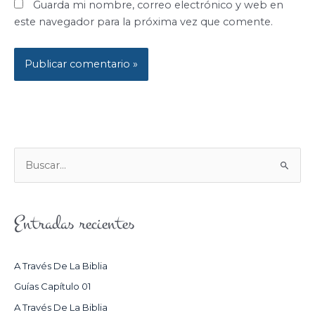
Guarda mi nombre, correo electrónico y web en
este navegador para la próxima vez que comente.
B
U
S
Entradas recientes
C
A
R
A Través De La Biblia
P
Guías Capítulo 01
O
A Través De La Biblia
R