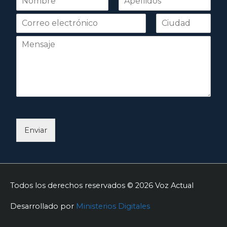
o
Nombre
Apellidos
m
b
r
e
*
Enviar
Todos los derechos reservados © 2026
Voz Actual
Desarrollado por
Ministerios Digitales