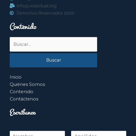
info@vozactual.org
Derechos Reservados 2020
Contenido
Buscar
por:
Inicio
Quiénes Somos
Contenido
Contáctenos
Escríbanos
N