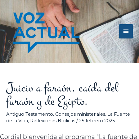
Ir
Men
al
contenido
princ
Juicio a faraón, caída del
faraón y de Egipto.
Antiguo Testamento
,
Consejos ministeriales
,
La Fuente
de la Vida
,
Reflexiones Bíblicas
/
25 febrero 2025
Cordial bienvenida al programa “La fuente de