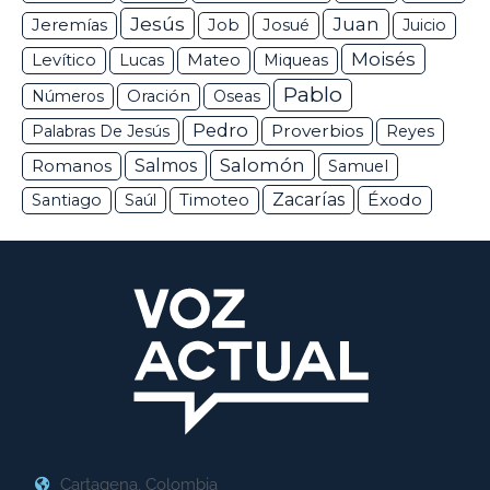
Jesús
Juan
Jeremías
Job
Josué
Juicio
Moisés
Levítico
Lucas
Mateo
Miqueas
Pablo
Números
Oración
Oseas
Pedro
Proverbios
Palabras De Jesús
Reyes
Salomón
Romanos
Salmos
Samuel
Zacarías
Éxodo
Santiago
Saúl
Timoteo
Cartagena, Colombia