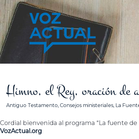
Ir
al
contenido
Himno, el Rey, oración de af
Antiguo Testamento
,
Consejos ministeriales
,
La Fuente
Cordial bienvenida al programa “La fuente de la
VozActual.org