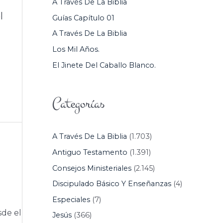
A Través De La Biblia
P
l
Guías Capítulo 01
O
A Través De La Biblia
R
Los Mil Años.
:
El Jinete Del Caballo Blanco.
Categorías
A Través De La Biblia
(1.703)
Antiguo Testamento
(1.391)
Consejos Ministeriales
(2.145)
Discipulado Básico Y Enseñanzas
(4)
Especiales
(7)
sde el
Jesús
(366)