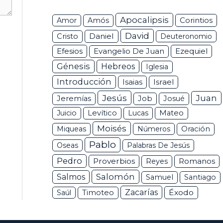
Apocalipsis
Corintios
Amor
Amós
David
Daniel
Cristo
Deuteronomio
Efesios
Ezequiel
Evangelio De Juan
Génesis
Hebreos
Iglesia
Introducción
Isaias
Israel
Jesús
Juan
Jeremías
Job
Josué
Juicio
Levítico
Lucas
Mateo
Moisés
Miqueas
Números
Oración
Pablo
Oseas
Palabras De Jesús
Pedro
Proverbios
Romanos
Reyes
Salomón
Salmos
Samuel
Santiago
Zacarías
Éxodo
Saúl
Timoteo