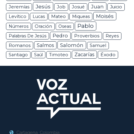
Jesús
Juan
Jeremías
Job
Josué
Juicio
Moisés
Levítico
Lucas
Mateo
Miqueas
Pablo
Números
Oración
Oseas
Pedro
Proverbios
Palabras De Jesús
Reyes
Salomón
Romanos
Salmos
Samuel
Zacarías
Éxodo
Santiago
Saúl
Timoteo
Cartagena, Colombia