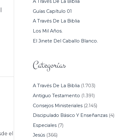
A Través De La Biblia
P
l
Guías Capítulo 01
O
A Través De La Biblia
R
Los Mil Años.
:
El Jinete Del Caballo Blanco.
Categorías
A Través De La Biblia
(1.703)
Antiguo Testamento
(1.391)
Consejos Ministeriales
(2.145)
Discipulado Básico Y Enseñanzas
(4)
Especiales
(7)
sde el
Jesús
(366)