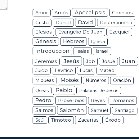
Apocalipsis
Corintios
Amor
Amós
David
Daniel
Cristo
Deuteronomio
Efesios
Ezequiel
Evangelio De Juan
Génesis
Hebreos
Iglesia
Introducción
Isaias
Israel
Jesús
Juan
Jeremías
Job
Josué
Juicio
Levítico
Lucas
Mateo
Moisés
Miqueas
Números
Oración
Pablo
Oseas
Palabras De Jesús
Pedro
Proverbios
Romanos
Reyes
Salomón
Salmos
Samuel
Santiago
Zacarías
Éxodo
Saúl
Timoteo