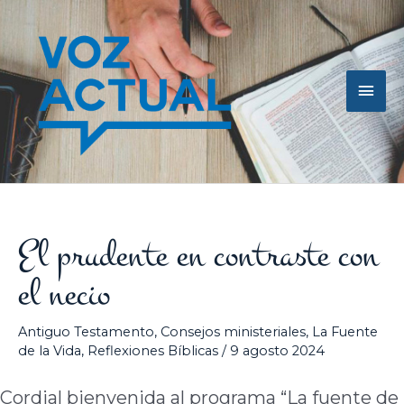
Ir
Men
al
contenido
princ
El prudente en contraste con
el necio
Antiguo Testamento
,
Consejos ministeriales
,
La Fuente
de la Vida
,
Reflexiones Bíblicas
/
9 agosto 2024
Cordial bienvenida al programa “La fuente de