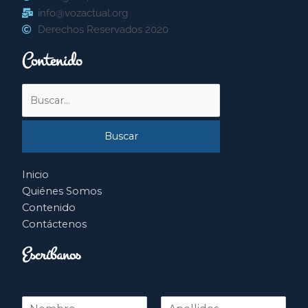
info@vozactual.org
Derechos Reservados 2020
Contenido
Buscar
por:
Inicio
Quiénes Somos
Contenido
Contáctenos
Escríbanos
N