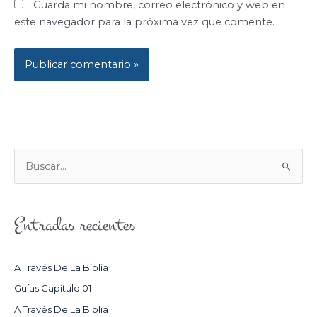
Guarda mi nombre, correo electrónico y web en
este navegador para la próxima vez que comente.
B
U
S
Entradas recientes
C
A
R
A Través De La Biblia
P
Guías Capítulo 01
O
A Través De La Biblia
R