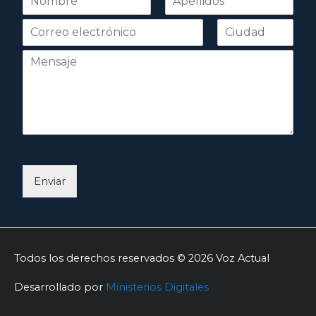
o
Nombre
Apellidos
m
b
r
e
*
Enviar
Todos los derechos reservados © 2026
Voz Actual
Desarrollado por
Ministerios Digitales