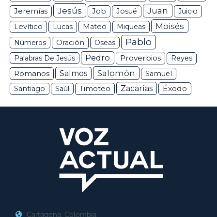
Jesús
Juan
Jeremías
Job
Josué
Juicio
Moisés
Levítico
Lucas
Mateo
Miqueas
Pablo
Números
Oración
Oseas
Pedro
Proverbios
Palabras De Jesús
Reyes
Salomón
Romanos
Salmos
Samuel
Zacarías
Éxodo
Santiago
Saúl
Timoteo
Cartagena, Colombia