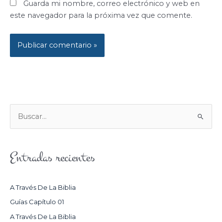
Guarda mi nombre, correo electrónico y web en
este navegador para la próxima vez que comente.
B
U
S
Entradas recientes
C
A
R
A Través De La Biblia
P
Guías Capítulo 01
O
A Través De La Biblia
R