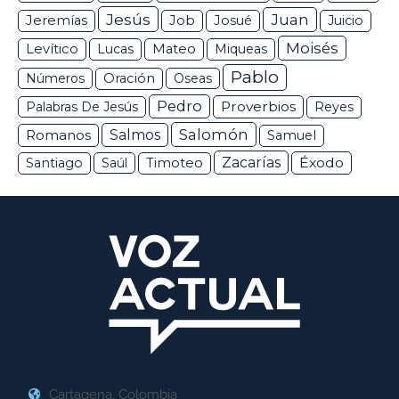
Jesús
Juan
Jeremías
Job
Josué
Juicio
Moisés
Levítico
Lucas
Mateo
Miqueas
Pablo
Números
Oración
Oseas
Pedro
Proverbios
Palabras De Jesús
Reyes
Salomón
Romanos
Salmos
Samuel
Zacarías
Éxodo
Santiago
Saúl
Timoteo
Cartagena, Colombia