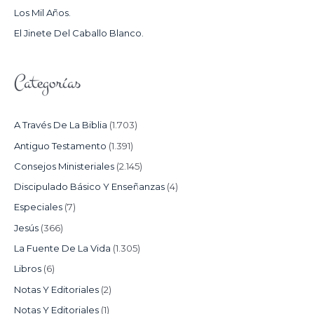
Los Mil Años.
:
El Jinete Del Caballo Blanco.
Categorías
A Través De La Biblia
(1.703)
Antiguo Testamento
(1.391)
Consejos Ministeriales
(2.145)
Discipulado Básico Y Enseñanzas
(4)
Especiales
(7)
Jesús
(366)
La Fuente De La Vida
(1.305)
Libros
(6)
Notas Y Editoriales
(2)
Notas Y Editoriales
(1)