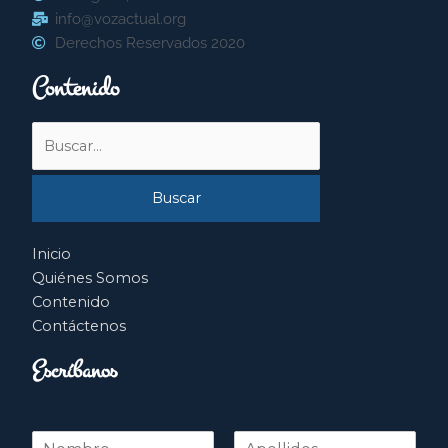
info@vozactual.org
Derechos Reservados 2020
Contenido
Buscar
por:
Inicio
Quiénes Somos
Contenido
Contáctenos
Escríbanos
N