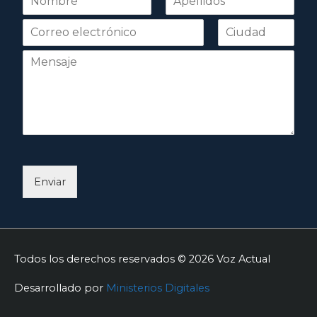
o
Nombre
Apellidos
m
b
r
e
*
Enviar
Todos los derechos reservados © 2026
Voz Actual
Desarrollado por
Ministerios Digitales