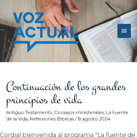
Ir
Men
al
contenido
princ
Continuación de los grandes
principios de vida
Antiguo Testamento
,
Consejos ministeriales
,
La Fuente
de la Vida
,
Reflexiones Bíblicas
/
8 agosto 2024
Cordial bienvenida al programa “La fuente de