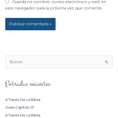
Guarda mi nombre, correo electrónico y web en
este navegador para la próxima vez que comente.
B
U
S
Entradas recientes
C
A
R
A Través De La Biblia
P
Guías Capítulo 01
O
A Través De La Biblia
R