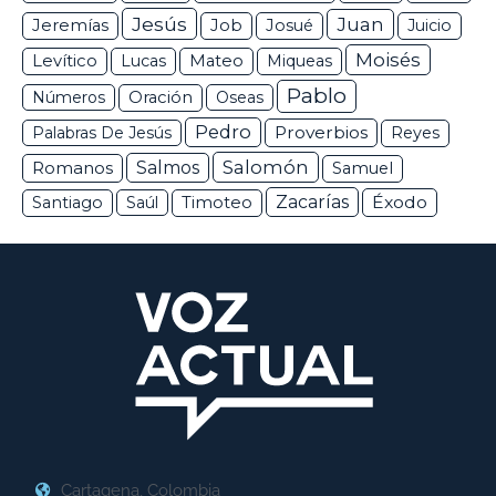
Jesús
Juan
Jeremías
Job
Josué
Juicio
Moisés
Levítico
Lucas
Mateo
Miqueas
Pablo
Números
Oración
Oseas
Pedro
Proverbios
Palabras De Jesús
Reyes
Salomón
Romanos
Salmos
Samuel
Zacarías
Éxodo
Santiago
Saúl
Timoteo
Cartagena, Colombia