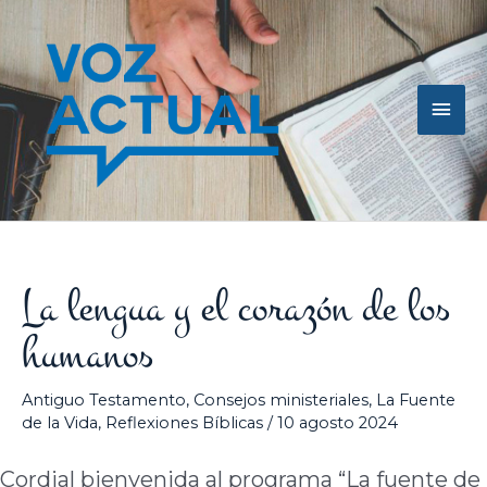
Ir
Men
al
contenido
princ
La lengua y el corazón de los
humanos
Antiguo Testamento
,
Consejos ministeriales
,
La Fuente
de la Vida
,
Reflexiones Bíblicas
/
10 agosto 2024
Cordial bienvenida al programa “La fuente de