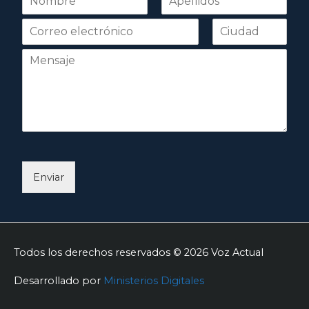
o
Nombre
Apellidos
m
b
r
e
*
Enviar
Todos los derechos reservados © 2026
Voz Actual
Desarrollado por
Ministerios Digitales