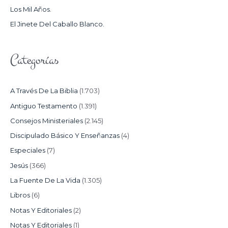
Los Mil Años.
:
El Jinete Del Caballo Blanco.
Categorías
A Través De La Biblia
(1.703)
Antiguo Testamento
(1.391)
Consejos Ministeriales
(2.145)
Discipulado Básico Y Enseñanzas
(4)
Especiales
(7)
Jesús
(366)
La Fuente De La Vida
(1.305)
Libros
(6)
Notas Y Editoriales
(2)
Notas Y Editoriales
(1)