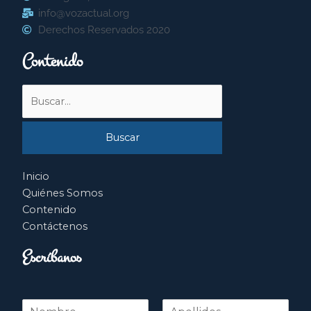
info@vozactual.org
Derechos Reservados 2020
Contenido
Buscar
por:
Inicio
Quiénes Somos
Contenido
Contáctenos
Escríbanos
N