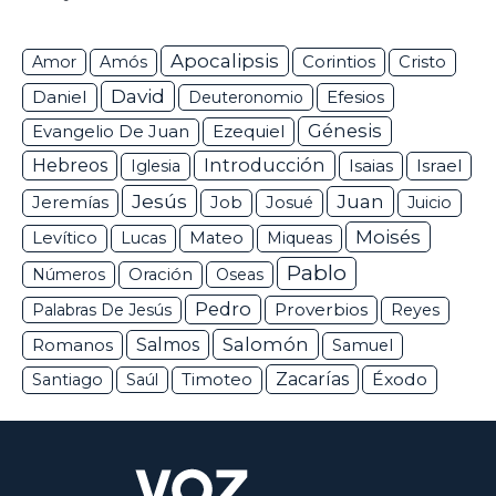
Apocalipsis
Corintios
Amor
Amós
Cristo
David
Daniel
Efesios
Deuteronomio
Génesis
Ezequiel
Evangelio De Juan
Hebreos
Introducción
Isaias
Israel
Iglesia
Jesús
Juan
Jeremías
Job
Josué
Juicio
Moisés
Levítico
Lucas
Mateo
Miqueas
Pablo
Números
Oración
Oseas
Pedro
Proverbios
Palabras De Jesús
Reyes
Salomón
Romanos
Salmos
Samuel
Zacarías
Éxodo
Santiago
Saúl
Timoteo