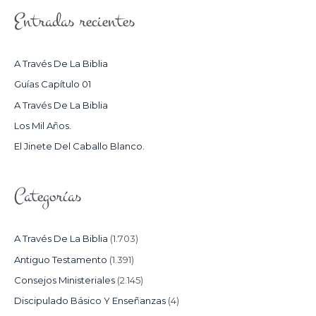
S
Entradas recientes
C
A
R
A Través De La Biblia
P
Guías Capítulo 01
O
A Través De La Biblia
R
Los Mil Años.
:
El Jinete Del Caballo Blanco.
Categorías
A Través De La Biblia
(1.703)
Antiguo Testamento
(1.391)
Consejos Ministeriales
(2.145)
Discipulado Básico Y Enseñanzas
(4)