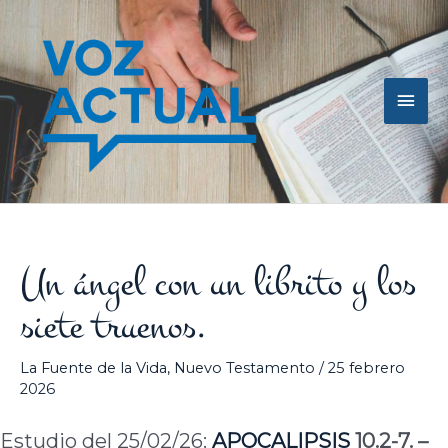
Ir
Men
al
contenido
princ
Un ángel con un librito y los
siete truenos.
La Fuente de la Vida
,
Nuevo Testamento
/
25 febrero
2026
Estudio del 25/02/26:
APOCALIPSIS
10.2-7. –