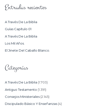
S
Entradas recientes
C
A
R
A Través De La Biblia
P
Guías Capítulo 01
O
A Través De La Biblia
R
Los Mil Años.
:
El Jinete Del Caballo Blanco.
Categorías
A Través De La Biblia
(1.703)
Antiguo Testamento
(1.391)
Consejos Ministeriales
(2.145)
Discipulado Básico Y Enseñanzas
(4)