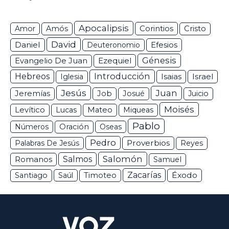
Apocalipsis
Corintios
Amor
Amós
Cristo
David
Daniel
Efesios
Deuteronomio
Génesis
Ezequiel
Evangelio De Juan
Hebreos
Introducción
Isaias
Israel
Iglesia
Jesús
Juan
Jeremías
Job
Josué
Juicio
Moisés
Levítico
Lucas
Mateo
Miqueas
Pablo
Números
Oración
Oseas
Pedro
Proverbios
Palabras De Jesús
Reyes
Salomón
Romanos
Salmos
Samuel
Zacarías
Éxodo
Santiago
Saúl
Timoteo