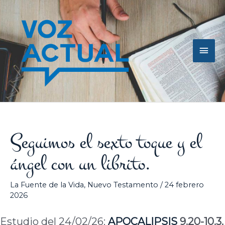
Ir
Men
al
contenido
princ
Seguimos el sexto toque y el
ángel con un librito.
La Fuente de la Vida
,
Nuevo Testamento
/
24 febrero
2026
Estudio del 24/02/26:
APOCALIPSIS
9.20-10.3.