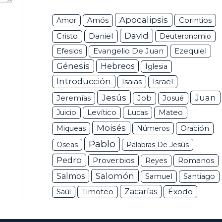
Apocalipsis
Corintios
Amor
Amós
David
Daniel
Cristo
Deuteronomio
Efesios
Ezequiel
Evangelio De Juan
Génesis
Hebreos
Iglesia
Introducción
Isaias
Israel
Jesús
Juan
Jeremías
Job
Josué
Juicio
Levítico
Lucas
Mateo
Moisés
Miqueas
Números
Oración
Pablo
Oseas
Palabras De Jesús
Pedro
Proverbios
Romanos
Reyes
Salomón
Salmos
Samuel
Santiago
Zacarías
Éxodo
Saúl
Timoteo