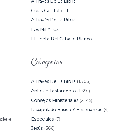
A Través De La Biblia
P
Guías Capítulo 01
O
A Través De La Biblia
R
Los Mil Años.
:
El Jinete Del Caballo Blanco.
Categorías
A Través De La Biblia
(1.703)
Antiguo Testamento
(1.391)
Consejos Ministeriales
(2.145)
Discipulado Básico Y Enseñanzas
(4)
Especiales
(7)
sde el
Jesús
(366)