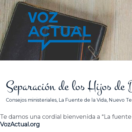
Ir
al
contenido
Separación de los Hijos de 
Consejos ministeriales
,
La Fuente de la Vida
,
Nuevo Te
Te damos una cordial bienvenida a “La fuente de
VozActual.org