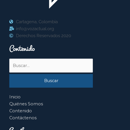
Cartagena, Colombia
info@vozactual.org
Derechos Reservados 2020
Contenido
Buscar
por:
Inicio
Quiénes Somos
Contenido
Contáctenos