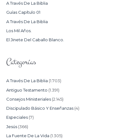
R
A Través De La Biblia
P
Guías Capítulo 01
O
A Través De La Biblia
R
Los Mil Años.
:
El Jinete Del Caballo Blanco.
Categorías
A Través De La Biblia
(1.703)
Antiguo Testamento
(1.391)
Consejos Ministeriales
(2.145)
Discipulado Básico Y Enseñanzas
(4)
Especiales
(7)
Jesús
(366)
La Fuente De La Vida
(1.305)