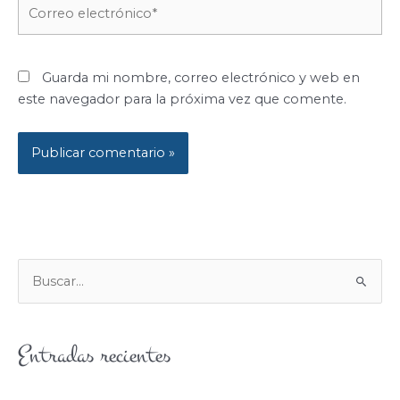
Correo
electrónico*
Guarda mi nombre, correo electrónico y web en
este navegador para la próxima vez que comente.
B
U
S
Entradas recientes
C
A