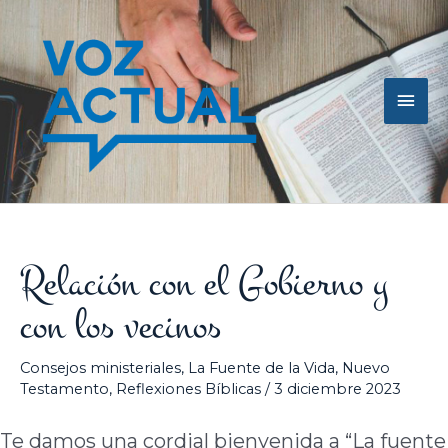
Ir
Men
al
contenido
princ
Relación con el Gobierno y
con los vecinos
Consejos ministeriales
,
La Fuente de la Vida
,
Nuevo
Testamento
,
Reflexiones Bíblicas
/
3 diciembre 2023
Te damos una cordial bienvenida a “La fuente