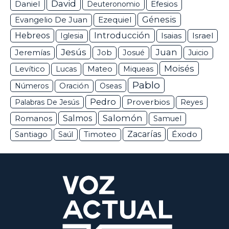
David
Daniel
Efesios
Deuteronomio
Génesis
Ezequiel
Evangelio De Juan
Hebreos
Introducción
Isaias
Israel
Iglesia
Jesús
Juan
Jeremías
Job
Josué
Juicio
Moisés
Levítico
Lucas
Mateo
Miqueas
Pablo
Números
Oración
Oseas
Pedro
Proverbios
Palabras De Jesús
Reyes
Salomón
Romanos
Salmos
Samuel
Zacarías
Éxodo
Santiago
Saúl
Timoteo