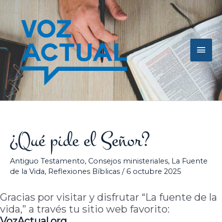
Ir
Men
al
contenido
princ
¿Qué pide el Señor?
Antiguo Testamento
,
Consejos ministeriales
,
La Fuente
de la Vida
,
Reflexiones Bíblicas
/
6 octubre 2025
Gracias por visitar y disfrutar “La fuente de la
vida,” a través tu sitio web favorito:
VozActual.org