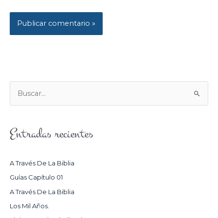
B
U
S
Entradas recientes
C
A
R
A Través De La Biblia
P
Guías Capítulo 01
O
A Través De La Biblia
R
Los Mil Años.
: