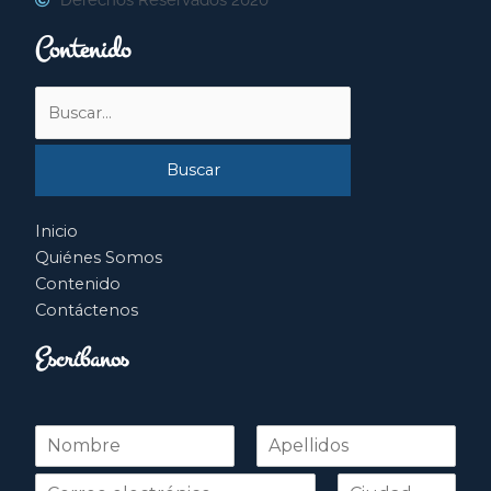
Contenido
Buscar
por:
Inicio
Quiénes Somos
Contenido
Contáctenos
Escríbanos
N
o
Nombre
Apellidos
m