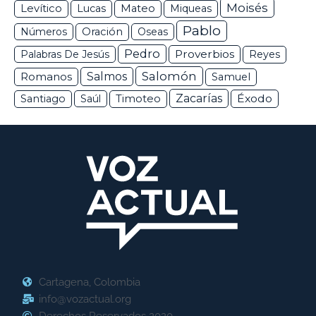
Moisés
Levítico
Lucas
Mateo
Miqueas
Pablo
Números
Oración
Oseas
Pedro
Proverbios
Palabras De Jesús
Reyes
Salomón
Romanos
Salmos
Samuel
Zacarías
Éxodo
Santiago
Saúl
Timoteo
Cartagena, Colombia
info@vozactual.org
Derechos Reservados 2020