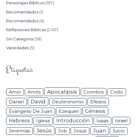
Personajes Bíblicos
(197)
Recomendados
(1)
Recomendados
(6)
Reflexiones Bíblicas
(2.147)
Sin Categoría
(58)
Variedades
(5)
Etiquetas
Apocalipsis
Corintios
Amor
Amós
Cristo
David
Daniel
Efesios
Deuteronomio
Génesis
Ezequiel
Evangelio De Juan
Hebreos
Introducción
Isaias
Israel
Iglesia
Jesús
Juan
Jeremías
Job
Josué
Juicio