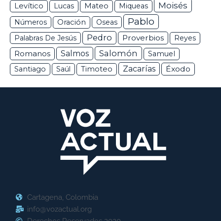
Moisés
Levítico
Lucas
Mateo
Miqueas
Pablo
Números
Oración
Oseas
Pedro
Proverbios
Palabras De Jesús
Reyes
Salomón
Romanos
Salmos
Samuel
Zacarías
Éxodo
Santiago
Saúl
Timoteo
Cartagena, Colombia
info@vozactual.org
Derechos Reservados 2020