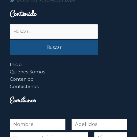
Contenido
Buscar
por:
Inicio
Quiénes Somos
Contenido
Contáctenos
Escríbanos
N
o
Nombre
Apellidos
m