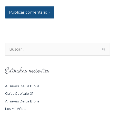
B
U
S
Entradas recientes
C
A
R
A Través De La Biblia
P
Guías Capítulo 01
O
A Través De La Biblia
R
Los Mil Años.
: