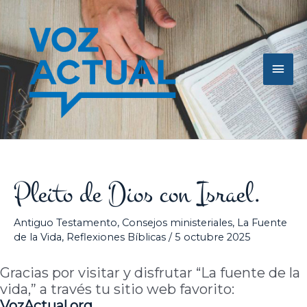
Ir
Men
al
contenido
princ
Pleito de Dios con Israel.
Antiguo Testamento
,
Consejos ministeriales
,
La Fuente
de la Vida
,
Reflexiones Bíblicas
/
5 octubre 2025
Gracias por visitar y disfrutar “La fuente de la
vida,” a través tu sitio web favorito:
VozActual
.org