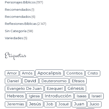
Personajes Bíblicos
(197)
Recomendados
(1)
Recomendados
(6)
Reflexiones Bíblicas
(2.147)
Sin Categoría
(58)
Variedades
(5)
Etiquetas
Apocalipsis
Corintios
Amor
Amós
Cristo
David
Daniel
Efesios
Deuteronomio
Génesis
Ezequiel
Evangelio De Juan
Hebreos
Introducción
Isaias
Israel
Iglesia
Jesús
Juan
Jeremías
Job
Josué
Juicio