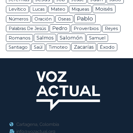
Moisés
Levítico
Lucas
Mateo
Miqueas
Pablo
Números
Oración
Oseas
Pedro
Proverbios
Palabras De Jesús
Reyes
Salomón
Romanos
Salmos
Samuel
Zacarías
Éxodo
Santiago
Saúl
Timoteo
Cartagena, Colombia
info@vozactual.org