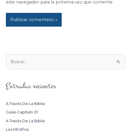
este navegador para la próxima vez que comente.
B
U
S
Entradas recientes
C
A
R
A Través De La Biblia
P
Guías Capítulo 01
O
A Través De La Biblia
R
Los Mil Años.