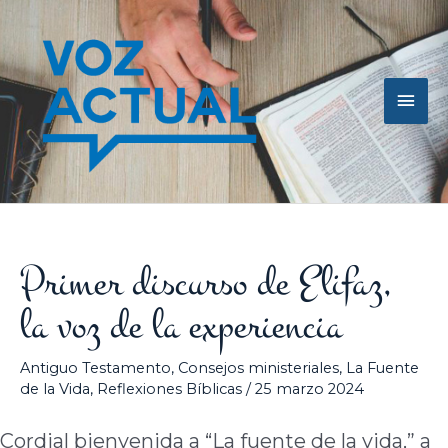
Ir
Men
al
contenido
princ
Primer discurso de Elifaz,
la voz de la experiencia
Antiguo Testamento
,
Consejos ministeriales
,
La Fuente
de la Vida
,
Reflexiones Bíblicas
/
25 marzo 2024
Cordial bienvenida a “La fuente de la vida,” a