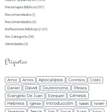
Personajes Bíblicos
(197)
Recomendados
(1)
Recomendados
(6)
Reflexiones Bíblicas
(2.147)
Sin Categoría
(58)
Variedades
(5)
Etiquetas
Apocalipsis
Corintios
Amor
Amós
Cristo
David
Daniel
Efesios
Deuteronomio
Génesis
Ezequiel
Evangelio De Juan
Hebreos
Introducción
Isaias
Israel
Iglesia
Jesús
Juan
Jeremías
Job
Josué
Juicio