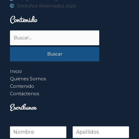
Derechos Reservados 2020
Contenido
Buscar
por:
Inicio
Quiénes Somos
Contenido
Contáctenos
Escríbanos
N
o