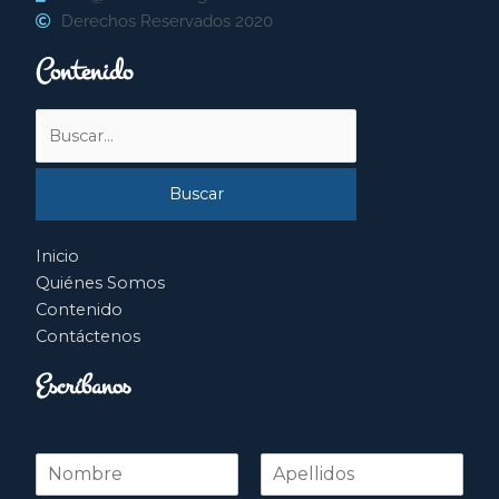
Derechos Reservados 2020
Contenido
Buscar
por:
Inicio
Quiénes Somos
Contenido
Contáctenos
Escríbanos
N
o