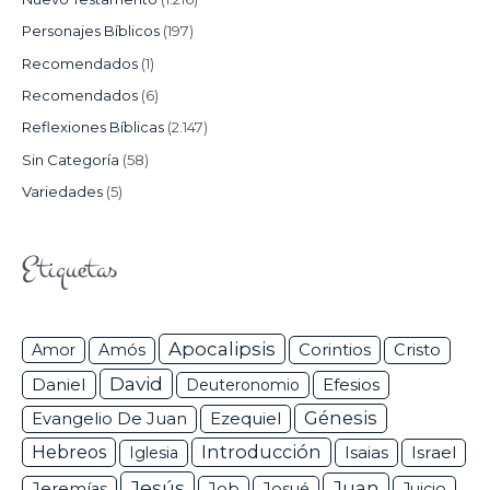
Personajes Bíblicos
(197)
Recomendados
(1)
Recomendados
(6)
Reflexiones Bíblicas
(2.147)
Sin Categoría
(58)
Variedades
(5)
Etiquetas
Apocalipsis
Corintios
Amor
Amós
Cristo
David
Daniel
Efesios
Deuteronomio
Génesis
Ezequiel
Evangelio De Juan
Hebreos
Introducción
Isaias
Israel
Iglesia
Jesús
Juan
Jeremías
Job
Josué
Juicio