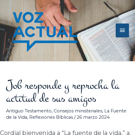
Ir
Men
al
contenido
princ
Job responde y reprocha la
actitud de sus amigos
Antiguo Testamento
,
Consejos ministeriales
,
La Fuente
de la Vida
,
Reflexiones Bíblicas
/
26 marzo 2024
Cordial bienvenida a “La fuente de la vida,” a