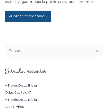
este navegador para la próxima vez que comente.
B
U
S
Entradas recientes
C
A
R
A Través De La Biblia
P
Guías Capítulo 01
O
A Través De La Biblia
R
Los Mil Años.