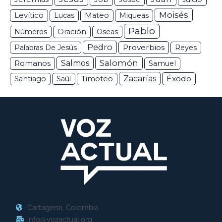
Moisés
Levítico
Lucas
Mateo
Miqueas
Pablo
Números
Oración
Oseas
Pedro
Proverbios
Palabras De Jesús
Reyes
Salomón
Romanos
Salmos
Samuel
Zacarías
Éxodo
Santiago
Saúl
Timoteo
Cartagena, Colombia
info@vozactual.org