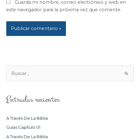
Guarda mi nombre, correo electrónico y web en
este navegador para la próxima vez que comente.
B
U
S
Entradas recientes
C
A
R
A Través De La Biblia
P
Guías Capítulo 01
O
A Través De La Biblia
R