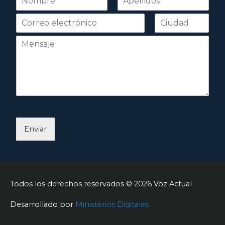
o
Nombre
Apellidos
m
b
r
e
*
Enviar
Todos los derechos reservados © 2026
Voz Actual
Desarrollado por
Ministerios Digitales