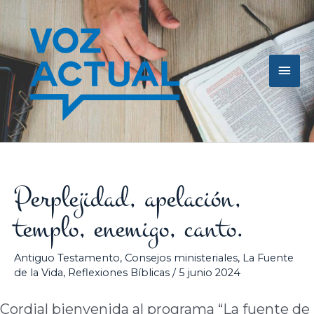
Ir
Men
al
contenido
princ
Perplejidad, apelación,
templo, enemigo, canto.
Antiguo Testamento
,
Consejos ministeriales
,
La Fuente
de la Vida
,
Reflexiones Bíblicas
/
5 junio 2024
Cordial bienvenida al programa “La fuente de