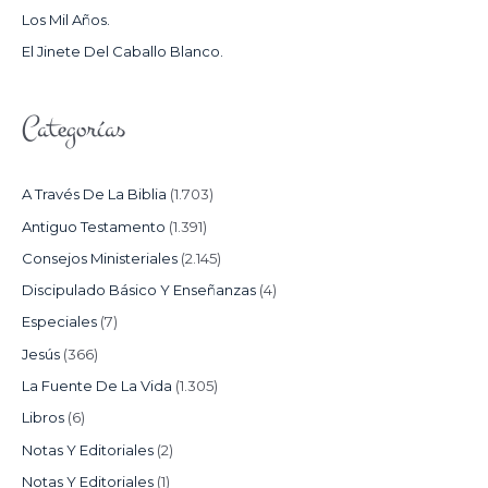
Los Mil Años.
:
El Jinete Del Caballo Blanco.
Categorías
A Través De La Biblia
(1.703)
Antiguo Testamento
(1.391)
Consejos Ministeriales
(2.145)
Discipulado Básico Y Enseñanzas
(4)
Especiales
(7)
Jesús
(366)
La Fuente De La Vida
(1.305)
Libros
(6)
Notas Y Editoriales
(2)
Notas Y Editoriales
(1)