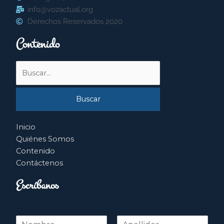
info@vozactual.org
Derechos Reservados 2020
Contenido
Buscar
por:
Inicio
Quiénes Somos
Contenido
Contáctenos
Escríbanos
N