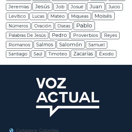
Jesús
Juan
Jeremías
Job
Josué
Juicio
Moisés
Levítico
Lucas
Mateo
Miqueas
Pablo
Números
Oración
Oseas
Pedro
Proverbios
Palabras De Jesús
Reyes
Salomón
Romanos
Salmos
Samuel
Zacarías
Éxodo
Santiago
Saúl
Timoteo
Cartagena, Colombia