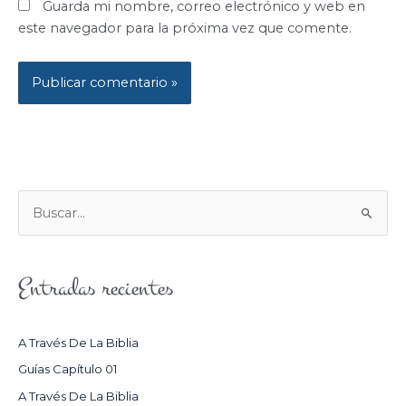
Guarda mi nombre, correo electrónico y web en
este navegador para la próxima vez que comente.
B
U
S
Entradas recientes
C
A
R
A Través De La Biblia
P
Guías Capítulo 01
O
A Través De La Biblia
R