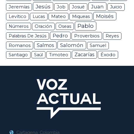
Jesús
Juan
Jeremías
Job
Josué
Juicio
Moisés
Levítico
Lucas
Mateo
Miqueas
Pablo
Números
Oración
Oseas
Pedro
Proverbios
Palabras De Jesús
Reyes
Salomón
Romanos
Salmos
Samuel
Zacarías
Éxodo
Santiago
Saúl
Timoteo
Cartagena, Colombia