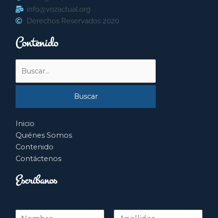
info@vozactual.org
Derechos Reservados 2020
Contenido
Buscar
por:
Inicio
Quiénes Somos
Contenido
Contáctenos
Escríbanos
N