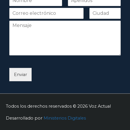
o
Nombre
Apellidos
m
b
r
e
*
Enviar
Todos los derechos reservados © 2026
Voz Actual
Desarrollado por
Ministerios Digitales