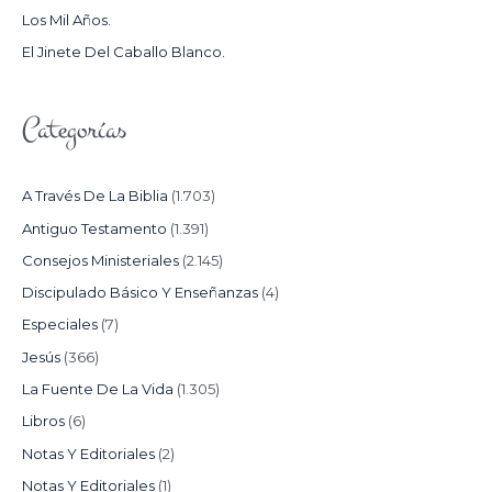
Los Mil Años.
:
El Jinete Del Caballo Blanco.
Categorías
A Través De La Biblia
(1.703)
Antiguo Testamento
(1.391)
Consejos Ministeriales
(2.145)
Discipulado Básico Y Enseñanzas
(4)
Especiales
(7)
Jesús
(366)
La Fuente De La Vida
(1.305)
Libros
(6)
Notas Y Editoriales
(2)
Notas Y Editoriales
(1)