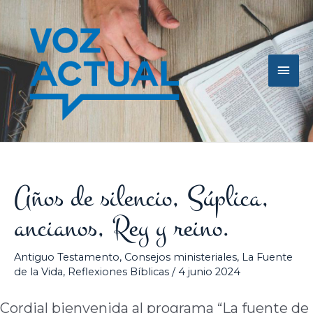
Ir
Men
al
contenido
princ
Años de silencio, Súplica,
ancianos, Rey y reino.
Antiguo Testamento
,
Consejos ministeriales
,
La Fuente
de la Vida
,
Reflexiones Bíblicas
/
4 junio 2024
Cordial bienvenida al programa “La fuente de