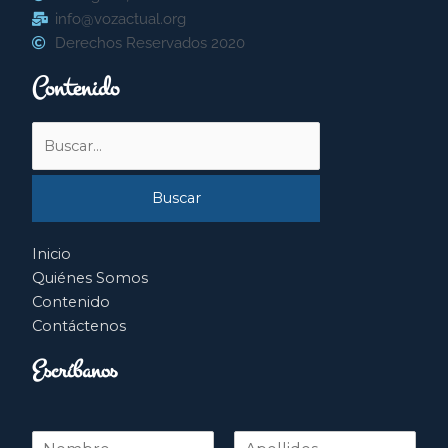
info@vozactual.org
Derechos Reservados 2020
Contenido
Buscar
por:
Inicio
Quiénes Somos
Contenido
Contáctenos
Escríbanos
N