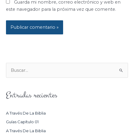
Guarda mi nombre, correo electrónico y web en
este navegador para la próxima vez que comente.
B
U
S
Entradas recientes
C
A
R
A Través De La Biblia
P
Guías Capítulo 01
O
A Través De La Biblia
R