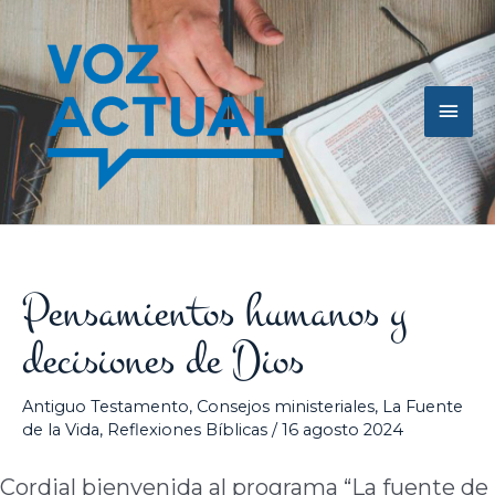
Ir
Men
al
contenido
princ
Pensamientos humanos y
decisiones de Dios
Antiguo Testamento
,
Consejos ministeriales
,
La Fuente
de la Vida
,
Reflexiones Bíblicas
/
16 agosto 2024
Cordial bienvenida al programa “La fuente de