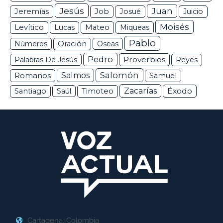
Jesús
Juan
Jeremías
Job
Josué
Juicio
Moisés
Levítico
Lucas
Mateo
Miqueas
Pablo
Números
Oración
Oseas
Pedro
Proverbios
Palabras De Jesús
Reyes
Salomón
Romanos
Salmos
Samuel
Zacarías
Éxodo
Santiago
Saúl
Timoteo
Cartagena, Colombia