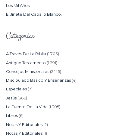
Los Mil Años.
:
El Jinete Del Caballo Blanco.
Categorías
A Través De La Biblia
(1.703)
Antiguo Testamento
(1.391)
Consejos Ministeriales
(2.145)
Discipulado Básico Y Enseñanzas
(4)
Especiales
(7)
Jesús
(366)
La Fuente De La Vida
(1.305)
Libros
(6)
Notas Y Editoriales
(2)
Notas Y Editoriales
(1)