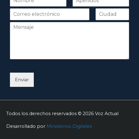
o
Nombre
Apellidos
m
b
r
e
*
Enviar
Todos los derechos reservados © 2026
Voz Actual
Desarrollado por
Ministerios Digitales