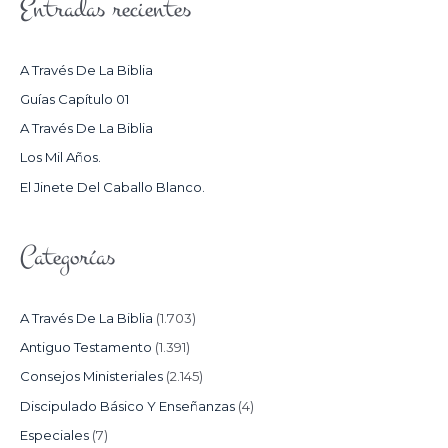
Entradas recientes
C
A
R
A Través De La Biblia
P
Guías Capítulo 01
O
A Través De La Biblia
R
Los Mil Años.
:
El Jinete Del Caballo Blanco.
Categorías
A Través De La Biblia
(1.703)
Antiguo Testamento
(1.391)
Consejos Ministeriales
(2.145)
Discipulado Básico Y Enseñanzas
(4)
Especiales
(7)