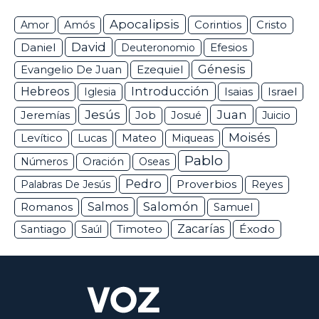
Apocalipsis
Corintios
Amor
Amós
Cristo
David
Daniel
Efesios
Deuteronomio
Génesis
Ezequiel
Evangelio De Juan
Hebreos
Introducción
Isaias
Israel
Iglesia
Jesús
Juan
Jeremías
Job
Josué
Juicio
Moisés
Levítico
Lucas
Mateo
Miqueas
Pablo
Números
Oración
Oseas
Pedro
Proverbios
Palabras De Jesús
Reyes
Salomón
Romanos
Salmos
Samuel
Zacarías
Éxodo
Santiago
Saúl
Timoteo