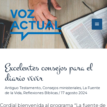
Ir
Men
al
contenido
princ
Excelentes consejos para el
diario vivir
Antiguo Testamento
,
Consejos ministeriales
,
La Fuente
de la Vida
,
Reflexiones Bíblicas
/
17 agosto 2024
Cordial bienvenida al programa “La fuente de