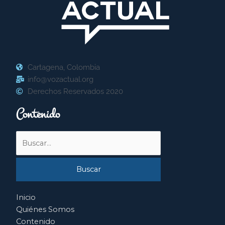
Cartagena, Colombia
info@vozactual.org
Derechos Reservados 2020
Contenido
Buscar
por:
Inicio
Quiénes Somos
Contenido