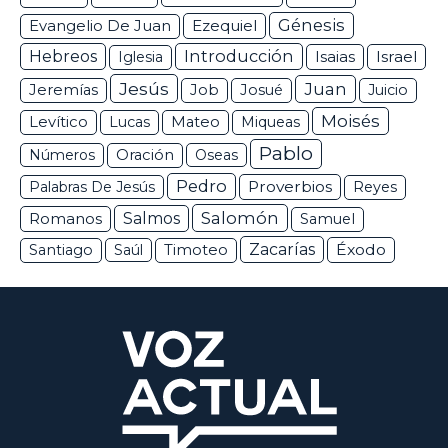
Génesis
Ezequiel
Evangelio De Juan
Hebreos
Introducción
Isaias
Israel
Iglesia
Jesús
Juan
Jeremías
Job
Josué
Juicio
Moisés
Levítico
Lucas
Mateo
Miqueas
Pablo
Números
Oración
Oseas
Pedro
Proverbios
Palabras De Jesús
Reyes
Salomón
Romanos
Salmos
Samuel
Zacarías
Éxodo
Santiago
Saúl
Timoteo