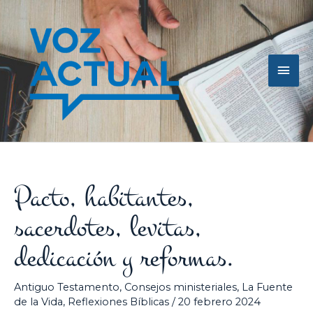
Ir
Men
al
contenido
princ
Pacto, habitantes,
sacerdotes, levitas,
dedicación y reformas.
Antiguo Testamento
,
Consejos ministeriales
,
La Fuente
de la Vida
,
Reflexiones Bíblicas
/
20 febrero 2024