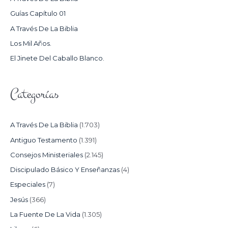
P
Guías Capítulo 01
O
A Través De La Biblia
R
Los Mil Años.
:
El Jinete Del Caballo Blanco.
Categorías
A Través De La Biblia
(1.703)
Antiguo Testamento
(1.391)
Consejos Ministeriales
(2.145)
Discipulado Básico Y Enseñanzas
(4)
Especiales
(7)
Jesús
(366)
La Fuente De La Vida
(1.305)