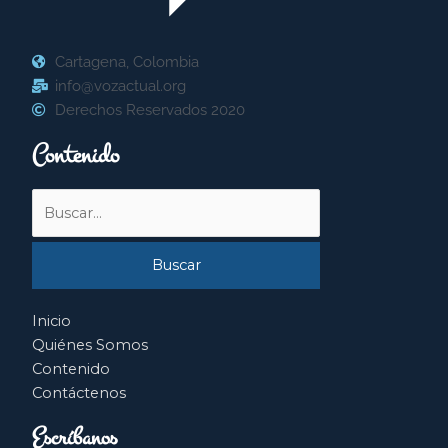
Cartagena, Colombia
info@vozactual.org
Derechos Reservados 2020
Contenido
Buscar
por:
Inicio
Quiénes Somos
Contenido
Contáctenos
Escríbanos