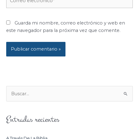
electrónico*
Guarda mi nombre, correo electrónico y web en
este navegador para la próxima vez que comente.
B
U
S
Entradas recientes
C
A
R
A Través De La Biblia