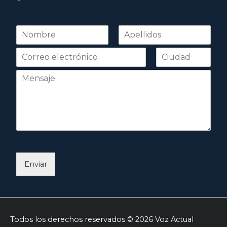
N
o
Nombre
Apellidos
m
b
r
e
*
Enviar
Todos los derechos reservados © 2026
Voz Actual