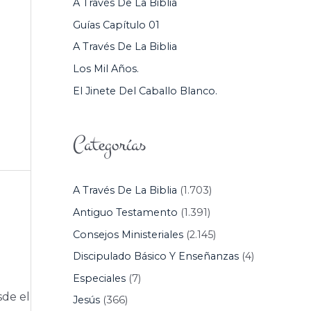
A Través De La Biblia
P
Guías Capítulo 01
O
A Través De La Biblia
R
Los Mil Años.
:
El Jinete Del Caballo Blanco.
Categorías
A Través De La Biblia
(1.703)
Antiguo Testamento
(1.391)
Consejos Ministeriales
(2.145)
Discipulado Básico Y Enseñanzas
(4)
Especiales
(7)
sde el
Jesús
(366)