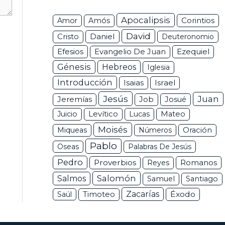
Apocalipsis
Corintios
Amor
Amós
David
Daniel
Cristo
Deuteronomio
Efesios
Ezequiel
Evangelio De Juan
Génesis
Hebreos
Iglesia
Introducción
Isaias
Israel
Jesús
Juan
Jeremías
Job
Josué
Juicio
Levítico
Lucas
Mateo
Moisés
Miqueas
Números
Oración
Pablo
Oseas
Palabras De Jesús
Pedro
Proverbios
Romanos
Reyes
Salomón
Salmos
Samuel
Santiago
Zacarías
Éxodo
Saúl
Timoteo