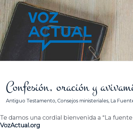
Ir
al
contenido
Confesión, oración y avivam
Antiguo Testamento
,
Consejos ministeriales
,
La Fuente
Te damos una cordial bienvenida a “La fuente de
VozActual.org