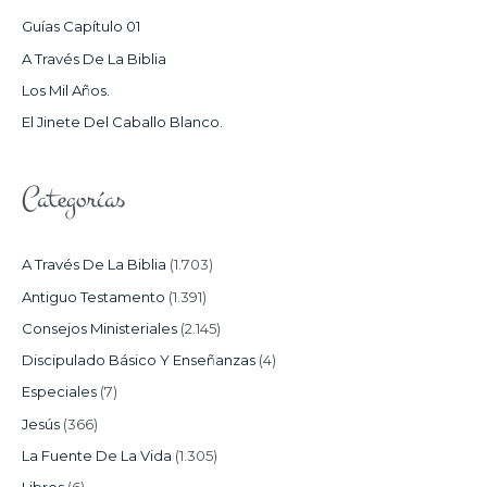
P
Guías Capítulo 01
O
A Través De La Biblia
R
Los Mil Años.
:
El Jinete Del Caballo Blanco.
Categorías
A Través De La Biblia
(1.703)
Antiguo Testamento
(1.391)
Consejos Ministeriales
(2.145)
Discipulado Básico Y Enseñanzas
(4)
Especiales
(7)
Jesús
(366)
La Fuente De La Vida
(1.305)