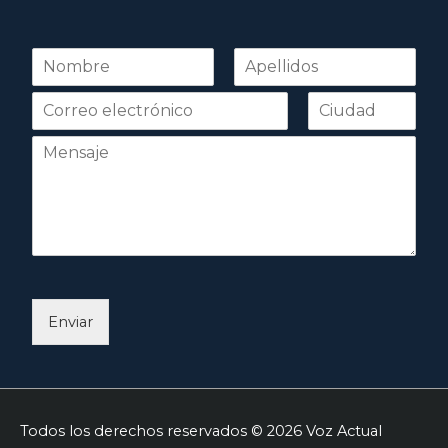
N
o
Nombre
Apellidos
m
b
r
e
*
Enviar
Todos los derechos reservados © 2026
Voz Actual