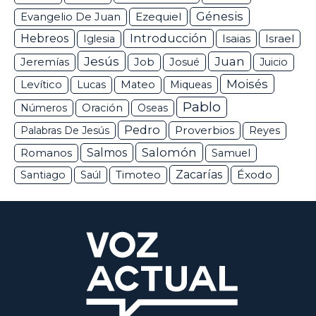
Génesis
Ezequiel
Evangelio De Juan
Hebreos
Introducción
Isaias
Israel
Iglesia
Jesús
Juan
Jeremías
Job
Josué
Juicio
Moisés
Levítico
Lucas
Mateo
Miqueas
Pablo
Números
Oración
Oseas
Pedro
Proverbios
Palabras De Jesús
Reyes
Salomón
Romanos
Salmos
Samuel
Zacarías
Éxodo
Santiago
Saúl
Timoteo