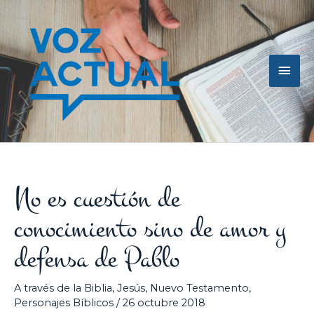
Ir
Men
al
contenido
princ
No es cuestión de
conocimiento sino de amor y
defensa de Pablo
A través de la Biblia
,
Jesús
,
Nuevo Testamento
,
Personajes Bíblicos
/
26 octubre 2018