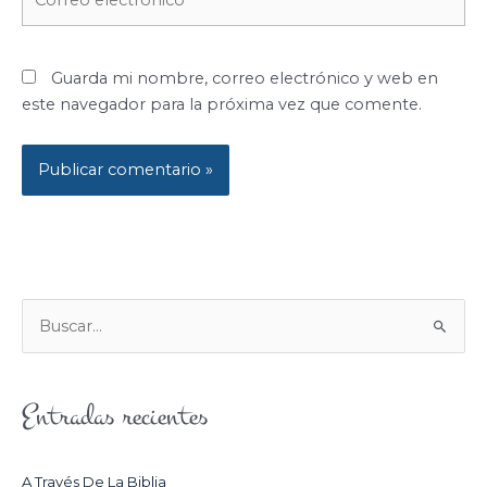
electrónico*
Guarda mi nombre, correo electrónico y web en
este navegador para la próxima vez que comente.
B
U
S
Entradas recientes
C
A
R
A Través De La Biblia