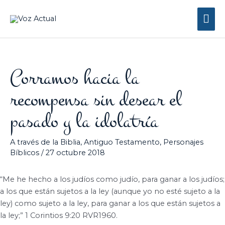
Ir
Me
al
contenido
prin
Corramos hacia la
recompensa sin desear el
pasado y la idolatría
A través de la Biblia
,
Antiguo Testamento
,
Personajes
Bíblicos
/
27 octubre 2018
“Me he hecho a los judíos como judío, para ganar a los judíos;
a los que están sujetos a la ley (aunque yo no esté sujeto a la
ley) como sujeto a la ley, para ganar a los que están sujetos a
la ley;” 1 Corintios 9:20 RVR1960.