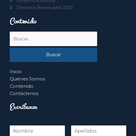
info@vozactual.org
Derechos Reservados 2020
Contenido
Buscar
por:
Inicio
Quiénes Somos
Contenido
Contáctenos
Escríbanos
N
o