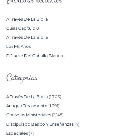
Entradas recientes
A
R
A Través De La Biblia
P
Guías Capítulo 01
O
A Través De La Biblia
R
Los Mil Años.
:
El Jinete Del Caballo Blanco.
Categorías
A Través De La Biblia
(1.703)
Antiguo Testamento
(1.391)
Consejos Ministeriales
(2.145)
Discipulado Básico Y Enseñanzas
(4)
Especiales
(7)