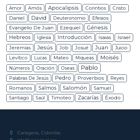
Apocalipsis
Corintios
Amor
Amós
Cristo
David
Daniel
Efesios
Deuteronomio
Génesis
Ezequiel
Evangelio De Juan
Hebreos
Introducción
Isaias
Israel
Iglesia
Jesús
Juan
Jeremías
Job
Josué
Juicio
Moisés
Levítico
Lucas
Mateo
Miqueas
Pablo
Números
Oración
Oseas
Pedro
Proverbios
Palabras De Jesús
Reyes
Salomón
Romanos
Salmos
Samuel
Zacarías
Éxodo
Santiago
Saúl
Timoteo
Cartagena, Colombia