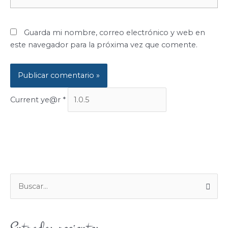
electrónico*
Guarda mi nombre, correo electrónico y web en
este navegador para la próxima vez que comente.
Current ye@r
*
B
U
S
C