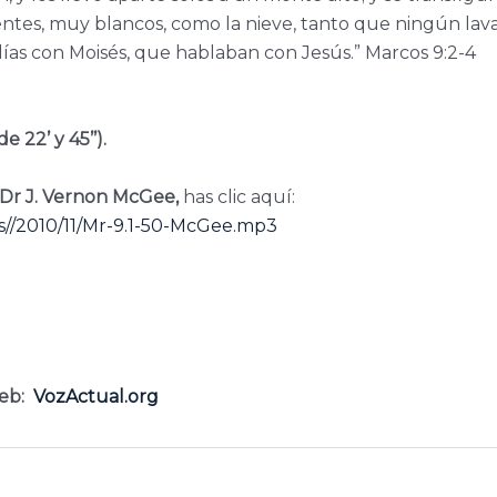
ientes, muy blancos, como la nieve, tanto que ningún lav
Elías con Moisés, que hablaban con Jesús.”
Marcos 9:2-4
 22’ y 45’’).
 Dr J. Vernon McGee,
has clic aquí:
s//2010/11/Mr-9.1-50-McGee.mp3
eb:
VozActual.org