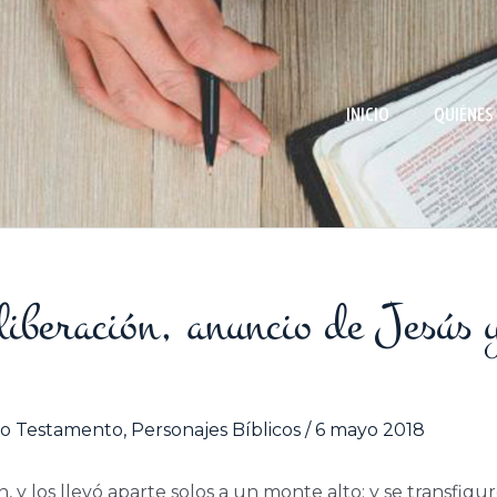
INICIO
QUIÉNES
liberación, anuncio de Jesús 
o Testamento
,
Personajes Bíblicos
/
6 mayo 2018
, y los llevó aparte solos a un monte alto; y se transfigu