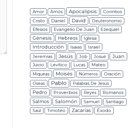
Apocalipsis
Corintios
Amor
Amós
David
Daniel
Cristo
Deuteronomio
Efesios
Ezequiel
Evangelio De Juan
Génesis
Hebreos
Iglesia
Introducción
Isaias
Israel
Jesús
Juan
Jeremías
Job
Josué
Juicio
Levítico
Lucas
Mateo
Moisés
Miqueas
Números
Oración
Pablo
Oseas
Palabras De Jesús
Pedro
Proverbios
Romanos
Reyes
Salomón
Salmos
Samuel
Santiago
Zacarías
Éxodo
Saúl
Timoteo