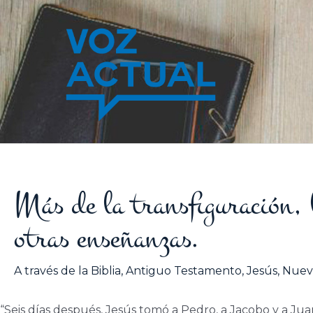
Ir
al
contenido
Más de la transfiguración, 
otras enseñanzas.
A través de la Biblia
,
Antiguo Testamento
,
Jesús
,
Nuev
“Seis días después, Jesús tomó a Pedro, a Jacobo y a Juan