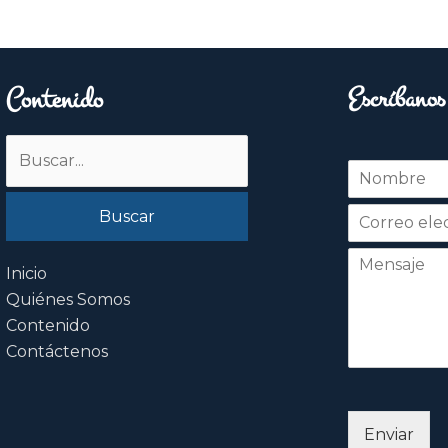
Contenido
Escríbanos
Buscar
N
por:
o
Nombre
m
b
r
e
Inicio
*
Quiénes Somos
Contenido
Contáctenos
Enviar