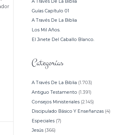
A Través De La Biblia
P
ador
Guías Capítulo 01
O
A Través De La Biblia
R
Los Mil Años.
:
El Jinete Del Caballo Blanco.
Categorías
A Través De La Biblia
(1.703)
Antiguo Testamento
(1.391)
Consejos Ministeriales
(2.145)
Discipulado Básico Y Enseñanzas
(4)
Especiales
(7)
Jesús
(366)