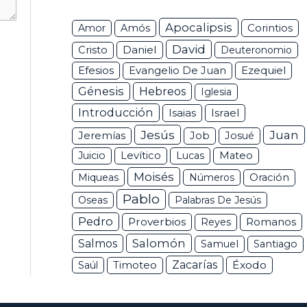
Apocalipsis
Corintios
Amor
Amós
David
Daniel
Cristo
Deuteronomio
Efesios
Ezequiel
Evangelio De Juan
Génesis
Hebreos
Iglesia
Introducción
Isaias
Israel
Jesús
Juan
Jeremías
Job
Josué
Juicio
Levítico
Lucas
Mateo
Moisés
Miqueas
Números
Oración
Pablo
Oseas
Palabras De Jesús
Pedro
Proverbios
Romanos
Reyes
Salomón
Salmos
Samuel
Santiago
Zacarías
Éxodo
Saúl
Timoteo