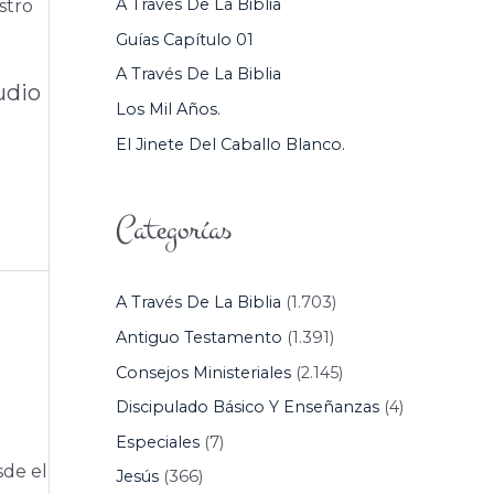
A Través De La Biblia
stro
P
Guías Capítulo 01
O
A Través De La Biblia
R
udio
Los Mil Años.
:
El Jinete Del Caballo Blanco.
Categorías
A Través De La Biblia
(1.703)
Antiguo Testamento
(1.391)
Consejos Ministeriales
(2.145)
Discipulado Básico Y Enseñanzas
(4)
Especiales
(7)
sde el
Jesús
(366)