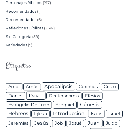
Personajes Bíblicos
(197)
Recomendados
(1)
Recomendados
(6)
Reflexiones Bíblicas
(2.147)
Sin Categoría
(58)
Variedades
(5)
Etiquetas
Apocalipsis
Corintios
Amor
Amós
Cristo
David
Daniel
Efesios
Deuteronomio
Génesis
Ezequiel
Evangelio De Juan
Hebreos
Introducción
Isaias
Israel
Iglesia
Jesús
Juan
Jeremías
Job
Josué
Juicio