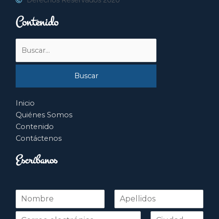
Contenido
Buscar
por:
Inicio
Quiénes Somos
Contenido
Contáctenos
Escríbanos
N
o
Nombre
Apellidos
m