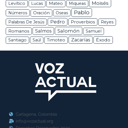
Moisés
Levítico
Lucas
Mateo
Miqueas
Pablo
Números
Oración
Oseas
Pedro
Proverbios
Palabras De Jesús
Reyes
Salomón
Romanos
Salmos
Samuel
Zacarías
Éxodo
Santiago
Saúl
Timoteo
Cartagena, Colombia
info@vozactual.org
Derechos Reservados 2020