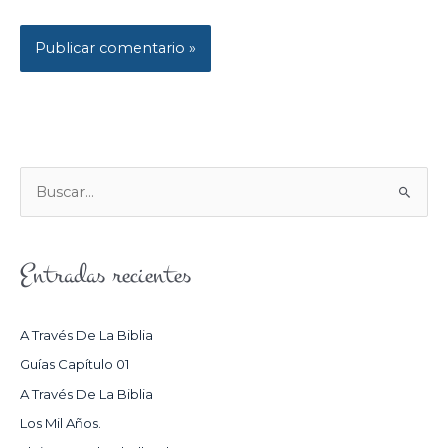
B
U
S
Entradas recientes
C
A
R
A Través De La Biblia
P
Guías Capítulo 01
O
A Través De La Biblia
R
Los Mil Años.
: