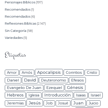
Personajes Bíblicos
(197)
Recomendados
(1)
Recomendados
(6)
Reflexiones Bíblicas
(2.147)
Sin Categoría
(58)
Variedades
(5)
Etiquetas
Apocalipsis
Corintios
Amor
Amós
Cristo
David
Daniel
Efesios
Deuteronomio
Génesis
Ezequiel
Evangelio De Juan
Hebreos
Introducción
Isaias
Israel
Iglesia
Jesús
Juan
Jeremías
Job
Josué
Juicio