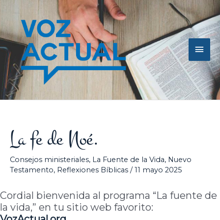
Ir
Men
al
contenido
princ
La fe de Noé.
Consejos ministeriales
,
La Fuente de la Vida
,
Nuevo
Testamento
,
Reflexiones Bíblicas
/
11 mayo 2025
Cordial bienvenida al programa “La fuente de
la vida,” en tu sitio web favorito:
VozActual
.org