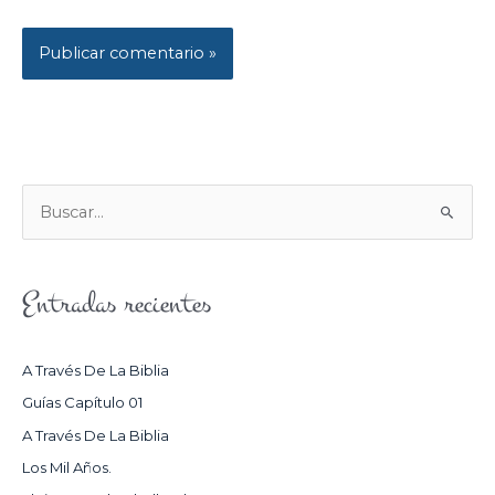
B
U
S
Entradas recientes
C
A
R
A Través De La Biblia
P
Guías Capítulo 01
O
A Través De La Biblia
R
Los Mil Años.
: