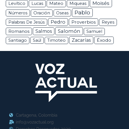
Moisés
Levítico
Lucas
Mateo
Miqueas
Pablo
Números
Oración
Oseas
Pedro
Proverbios
Palabras De Jesús
Reyes
Salomón
Romanos
Salmos
Samuel
Zacarías
Éxodo
Santiago
Saúl
Timoteo
Cartagena, Colombia
info@vozactual.org
Derechos Reservados 2020