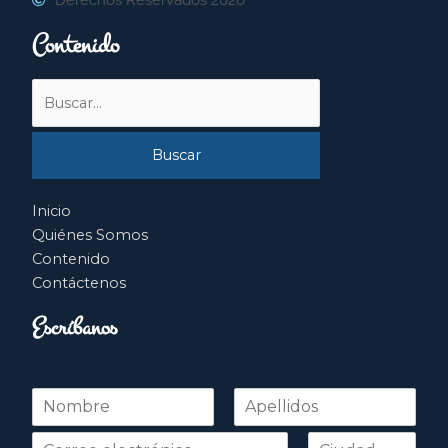
Contenido
Buscar
por:
Inicio
Quiénes Somos
Contenido
Contáctenos
Escríbanos
N
o
Nombre
Apellidos
m