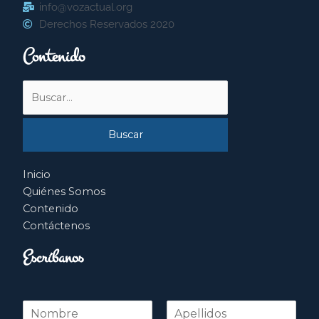
info@vozactual.org
Derechos Reservados 2020
Contenido
Buscar
por:
Inicio
Quiénes Somos
Contenido
Contáctenos
Escríbanos
N