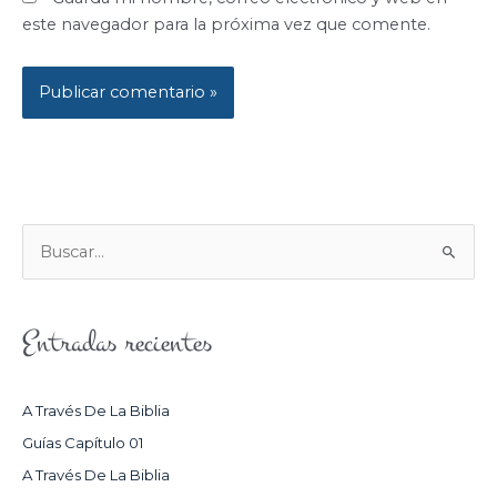
este navegador para la próxima vez que comente.
B
U
S
Entradas recientes
C
A
R
A Través De La Biblia
P
Guías Capítulo 01
O
A Través De La Biblia
R