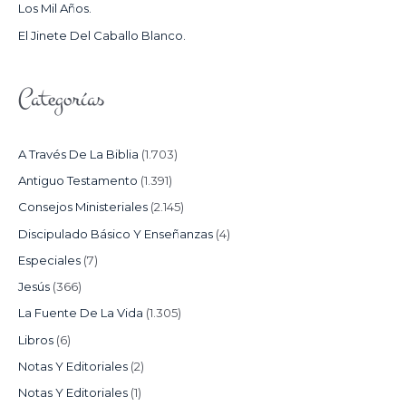
Los Mil Años.
:
El Jinete Del Caballo Blanco.
Categorías
A Través De La Biblia
(1.703)
Antiguo Testamento
(1.391)
Consejos Ministeriales
(2.145)
Discipulado Básico Y Enseñanzas
(4)
Especiales
(7)
Jesús
(366)
La Fuente De La Vida
(1.305)
Libros
(6)
Notas Y Editoriales
(2)
Notas Y Editoriales
(1)