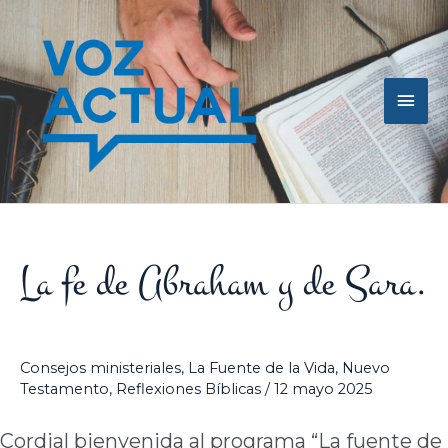
Ir
Men
al
contenido
princ
La fe de Abraham y de Sara.
Consejos ministeriales
,
La Fuente de la Vida
,
Nuevo
Testamento
,
Reflexiones Bíblicas
/
12 mayo 2025
Cordial bienvenida al programa “La fuente de