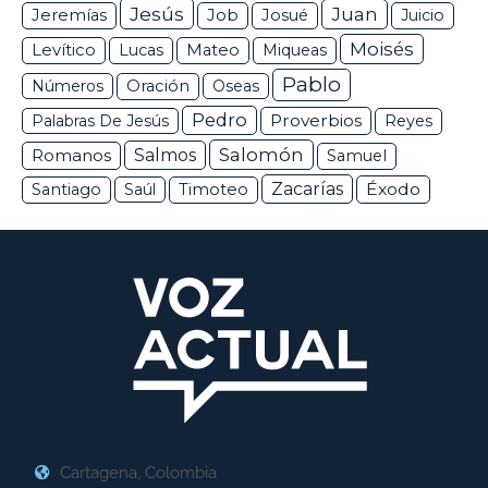
Jesús
Juan
Jeremías
Job
Josué
Juicio
Moisés
Levítico
Lucas
Mateo
Miqueas
Pablo
Números
Oración
Oseas
Pedro
Proverbios
Palabras De Jesús
Reyes
Salomón
Romanos
Salmos
Samuel
Zacarías
Éxodo
Santiago
Saúl
Timoteo
Cartagena, Colombia