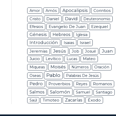
Apocalipsis
Corintios
Amor
Amós
David
Daniel
Cristo
Deuteronomio
Efesios
Ezequiel
Evangelio De Juan
Génesis
Hebreos
Iglesia
Introducción
Isaias
Israel
Jesús
Juan
Jeremías
Job
Josué
Juicio
Levítico
Lucas
Mateo
Moisés
Miqueas
Números
Oración
Pablo
Oseas
Palabras De Jesús
Pedro
Proverbios
Romanos
Reyes
Salomón
Salmos
Samuel
Santiago
Zacarías
Éxodo
Saúl
Timoteo