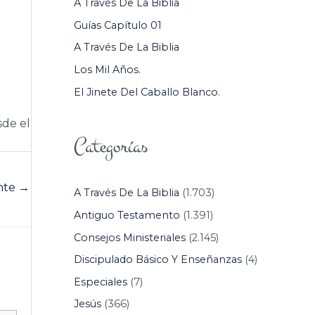
A Través De La Biblia
P
Guías Capítulo 01
O
A Través De La Biblia
R
Los Mil Años.
:
El Jinete Del Caballo Blanco.
sde el
Categorías
ente
→
A Través De La Biblia
(1.703)
Antiguo Testamento
(1.391)
Consejos Ministeriales
(2.145)
Discipulado Básico Y Enseñanzas
(4)
Especiales
(7)
Jesús
(366)