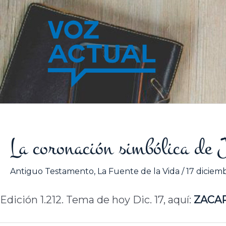
Ir
al
contenido
La coronación simbólica de 
Antiguo Testamento
,
La Fuente de la Vida
/
17 diciem
Edición 1.212. Tema de hoy Dic. 17, aquí:
ZACA