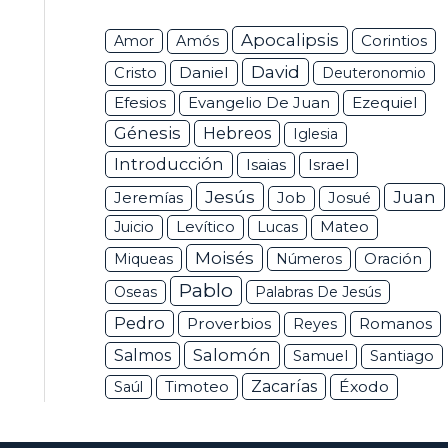
Apocalipsis
Corintios
Amor
Amós
David
Daniel
Cristo
Deuteronomio
Efesios
Ezequiel
Evangelio De Juan
Génesis
Hebreos
Iglesia
Introducción
Isaias
Israel
Jesús
Juan
Jeremías
Job
Josué
Juicio
Levítico
Lucas
Mateo
Moisés
Miqueas
Números
Oración
Pablo
Oseas
Palabras De Jesús
Pedro
Proverbios
Romanos
Reyes
Salomón
Salmos
Samuel
Santiago
Zacarías
Éxodo
Saúl
Timoteo