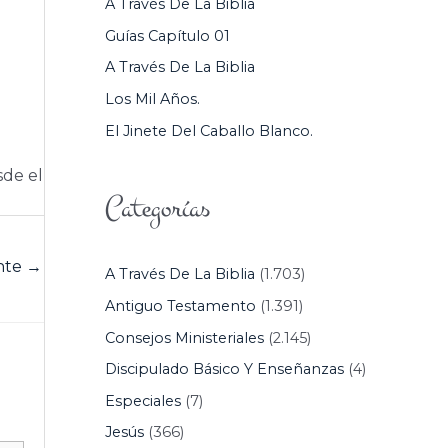
A Través De La Biblia
P
Guías Capítulo 01
O
A Través De La Biblia
R
Los Mil Años.
:
El Jinete Del Caballo Blanco.
sde el
Categorías
ente
→
A Través De La Biblia
(1.703)
Antiguo Testamento
(1.391)
Consejos Ministeriales
(2.145)
Discipulado Básico Y Enseñanzas
(4)
Especiales
(7)
Jesús
(366)