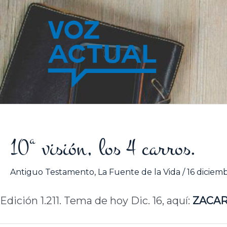
Ir
al
contenido
10ª visión, los 4 carros.
Antiguo Testamento
,
La Fuente de la Vida
/
16 diciem
Edición 1.211. Tema de hoy Dic. 16, aquí:
ZACAR