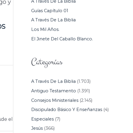
go y
A Través De La Biblia
P
Guías Capítulo 01
O
A Través De La Biblia
R
OS
Los Mil Años.
:
El Jinete Del Caballo Blanco.
Categorías
A Través De La Biblia
(1.703)
Antiguo Testamento
(1.391)
Consejos Ministeriales
(2.145)
Discipulado Básico Y Enseñanzas
(4)
Especiales
(7)
sde el
Jesús
(366)