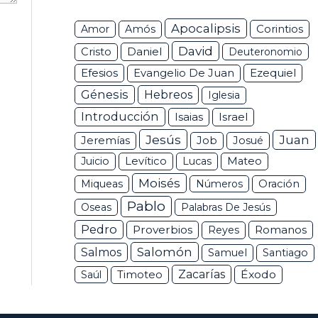
Apocalipsis
Corintios
Amor
Amós
David
Daniel
Cristo
Deuteronomio
Efesios
Ezequiel
Evangelio De Juan
Génesis
Hebreos
Iglesia
Introducción
Isaias
Israel
Jesús
Juan
Jeremías
Job
Josué
Juicio
Levítico
Lucas
Mateo
Moisés
Miqueas
Números
Oración
Pablo
Oseas
Palabras De Jesús
Pedro
Proverbios
Romanos
Reyes
Salomón
Salmos
Samuel
Santiago
Zacarías
Éxodo
Saúl
Timoteo