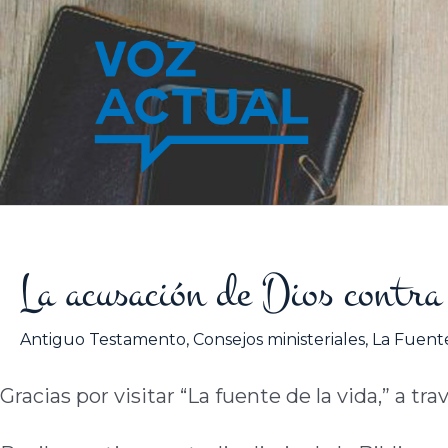
Ir
al
contenido
La acusación de Dios contra 
Antiguo Testamento
,
Consejos ministeriales
,
La Fuente
Gracias por visitar “La fuente de la vida,” a tra