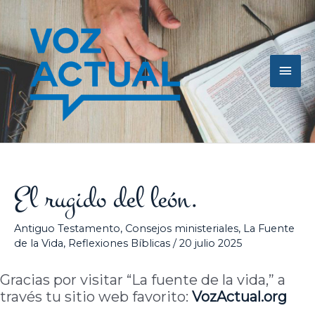
Ir
Men
al
contenido
princ
El rugido del león.
Antiguo Testamento
,
Consejos ministeriales
,
La Fuente
de la Vida
,
Reflexiones Bíblicas
/
20 julio 2025
Gracias por visitar “La fuente de la vida,” a
través tu sitio web favorito:
VozActual
.org