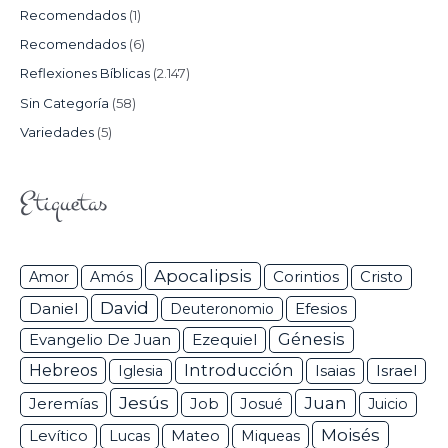
Recomendados
(1)
Recomendados
(6)
Reflexiones Bíblicas
(2.147)
Sin Categoría
(58)
Variedades
(5)
Etiquetas
Apocalipsis
Corintios
Amor
Amós
Cristo
David
Daniel
Efesios
Deuteronomio
Génesis
Ezequiel
Evangelio De Juan
Hebreos
Introducción
Isaias
Israel
Iglesia
Jesús
Juan
Jeremías
Job
Josué
Juicio
Moisés
Levítico
Lucas
Mateo
Miqueas