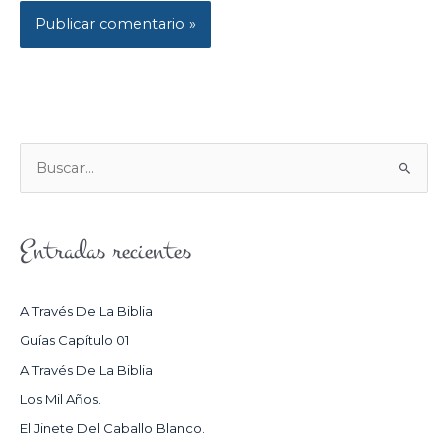
B
U
S
Entradas recientes
C
A
R
A Través De La Biblia
P
Guías Capítulo 01
O
A Través De La Biblia
R
Los Mil Años.
:
El Jinete Del Caballo Blanco.