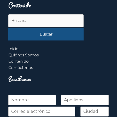
Contenido
Buscar
por:
Inicio
Quiénes Somos
Contenido
Contáctenos
Escríbanos
N
o
Nombre
Apellidos
m
b