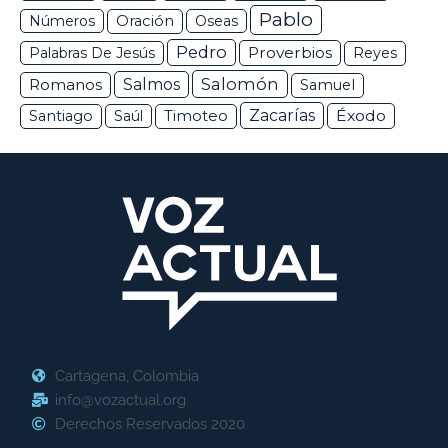
Pablo
Números
Oración
Oseas
Pedro
Proverbios
Palabras De Jesús
Reyes
Salomón
Romanos
Salmos
Samuel
Zacarías
Éxodo
Santiago
Saúl
Timoteo
Cartagena, Colombia
info@vozactual.org
Derechos Reservados 2020