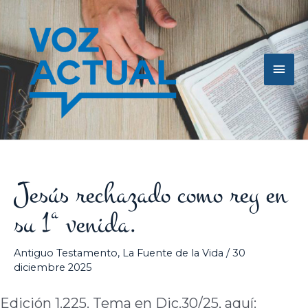
Ir
Men
al
contenido
princ
Jesús rechazado como rey en
su 1ª venida.
Antiguo Testamento
,
La Fuente de la Vida
/
30
diciembre 2025
Edición 1.225. Tema en Dic.30/25, aquí: