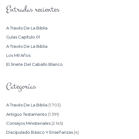
S
Entradas recientes
C
A
R
A Través De La Biblia
P
Guías Capítulo 01
O
A Través De La Biblia
R
Los Mil Años.
:
El Jinete Del Caballo Blanco.
Categorías
A Través De La Biblia
(1.703)
Antiguo Testamento
(1.391)
Consejos Ministeriales
(2.145)
Discipulado Básico Y Enseñanzas
(4)