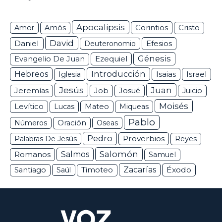
Apocalipsis
Corintios
Amor
Amós
Cristo
David
Daniel
Efesios
Deuteronomio
Génesis
Ezequiel
Evangelio De Juan
Hebreos
Introducción
Isaias
Israel
Iglesia
Jesús
Juan
Jeremías
Job
Josué
Juicio
Moisés
Levítico
Lucas
Mateo
Miqueas
Pablo
Números
Oración
Oseas
Pedro
Proverbios
Palabras De Jesús
Reyes
Salomón
Romanos
Salmos
Samuel
Zacarías
Éxodo
Santiago
Saúl
Timoteo