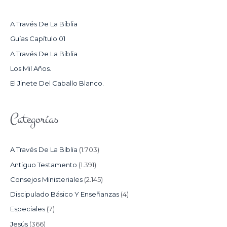
A
R
A Través De La Biblia
P
Guías Capítulo 01
O
A Través De La Biblia
R
Los Mil Años.
:
El Jinete Del Caballo Blanco.
Categorías
A Través De La Biblia
(1.703)
Antiguo Testamento
(1.391)
Consejos Ministeriales
(2.145)
Discipulado Básico Y Enseñanzas
(4)
Especiales
(7)
Jesús
(366)