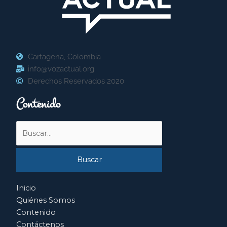
Cartagena, Colombia
info@vozactual.org
Derechos Reservados 2020
Contenido
Buscar
por:
Inicio
Quiénes Somos
Contenido
Contáctenos