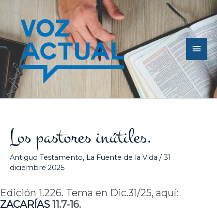
Ir
Men
al
contenido
princ
Los pastores inútiles.
Antiguo Testamento
,
La Fuente de la Vida
/
31
diciembre 2025
Edición 1.226. Tema en Dic.31/25, aquí:
ZACARÍAS
11.7-16.