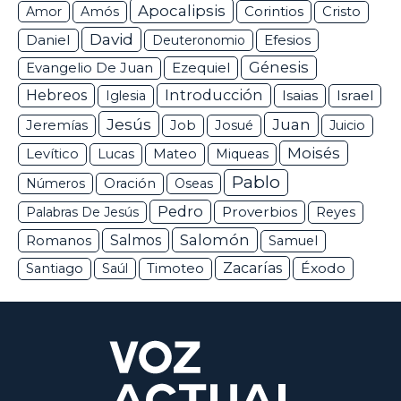
Apocalipsis
Corintios
Amor
Amós
Cristo
David
Daniel
Efesios
Deuteronomio
Génesis
Ezequiel
Evangelio De Juan
Hebreos
Introducción
Isaias
Israel
Iglesia
Jesús
Juan
Jeremías
Job
Josué
Juicio
Moisés
Levítico
Lucas
Mateo
Miqueas
Pablo
Números
Oración
Oseas
Pedro
Proverbios
Palabras De Jesús
Reyes
Salomón
Romanos
Salmos
Samuel
Zacarías
Éxodo
Santiago
Saúl
Timoteo