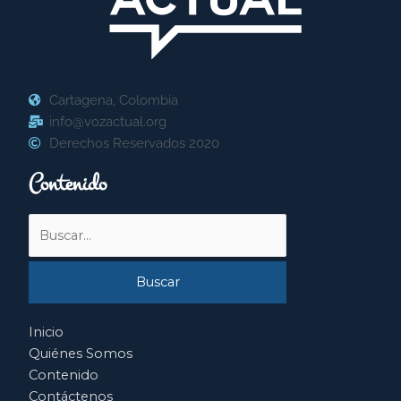
Cartagena, Colombia
info@vozactual.org
Derechos Reservados 2020
Contenido
Buscar
por:
Inicio
Quiénes Somos
Contenido
Contáctenos