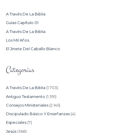
A
R
A Través De La Biblia
P
Guías Capítulo 01
O
A Través De La Biblia
R
Los Mil Años.
:
El Jinete Del Caballo Blanco.
Categorías
A Través De La Biblia
(1.703)
Antiguo Testamento
(1.391)
Consejos Ministeriales
(2.145)
Discipulado Básico Y Enseñanzas
(4)
Especiales
(7)
Jesús
(366)