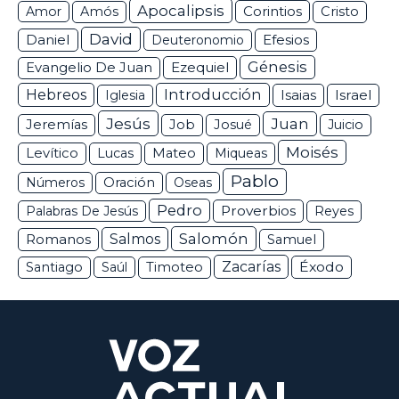
Apocalipsis
Corintios
Amor
Amós
Cristo
David
Daniel
Efesios
Deuteronomio
Génesis
Ezequiel
Evangelio De Juan
Hebreos
Introducción
Isaias
Israel
Iglesia
Jesús
Juan
Jeremías
Job
Josué
Juicio
Moisés
Levítico
Lucas
Mateo
Miqueas
Pablo
Números
Oración
Oseas
Pedro
Proverbios
Palabras De Jesús
Reyes
Salomón
Romanos
Salmos
Samuel
Zacarías
Éxodo
Santiago
Saúl
Timoteo