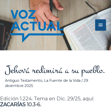
Ir
Men
al
contenido
princ
Jehová redimirá a su pueblo.
Antiguo Testamento
,
La Fuente de la Vida
/
29
diciembre 2025
Edición 1.224. Tema en Dic. 29/25, aquí:
ZACARÍAS
10.3-6.